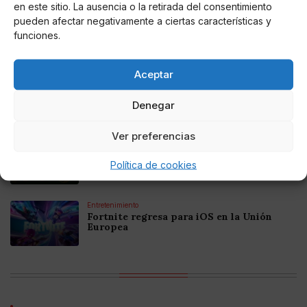
en este sitio. La ausencia o la retirada del consentimiento
pueden afectar negativamente a ciertas características y
Online Casino
Mejores Cripto Casinos Online en
funciones.
Colombia 2025: Bitcoin Casinos
Aceptar
Online Casino
Mejores Casinos Online con Bitcoin y
Criptomonedas en Argentina 2025
Denegar
Ver preferencias
Online Casino
Mejores casinos online con
Política de cookies
criptomonedas y Bitcoin en México 2025
Entretenimiento
Fortnite regresa para iOS en la Unión
Europea