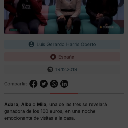
Luis Gerardo Harris Oberto
España
19.12.2019
Compartir:
Adara
,
Alba
o
Mila
, una de las tres se revelará
ganadora de los 100 euros, en una noche
emocionante de visitas a la casa.