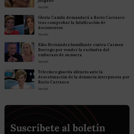
juzgado
VecoVet
Gloria Camila demandará a Rocío Carrasco
tras comprobar la falsificación de
documentos
VecoVet
Kiko Hernández humillante contra Carmen
Borrego por vender la exclusiva del
embarazo de su nuera
VecoVet
Telecinco guarda silencio ante la
desestimación de la denuncia interpuesta por
Rocío Carrasco
VecoVet
Suscríbete al boletín