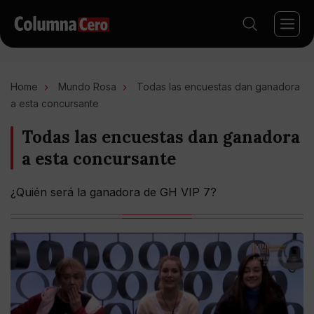
Home
Mundo Rosa
Todas las encuestas dan ganadora
a esta concursante
Todas las encuestas dan ganadora
a esta concursante
¿Quién será la ganadora de GH VIP 7?