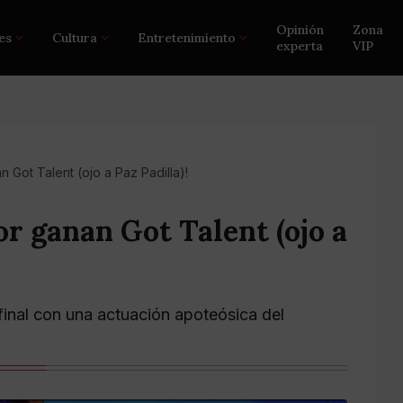
Opinión
Zona
es
Cultura
Entretenimiento
experta
VIP
 Got Talent (ojo a Paz Padilla)!
r ganan Got Talent (ojo a
 final con una actuación apoteósica del