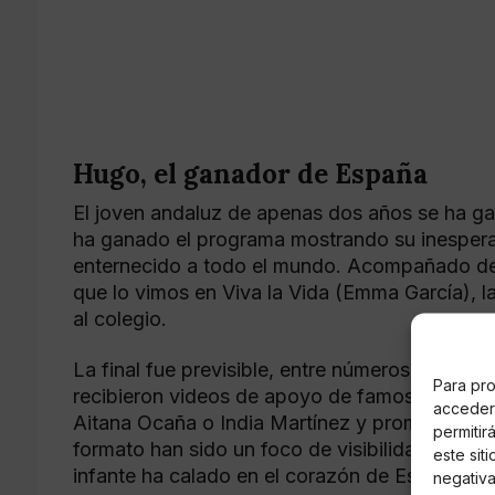
Hugo, el ganador de España
El joven andaluz de apenas dos años se ha g
ha ganado el programa mostrando su inespera
enternecido a todo el mundo. Acompañado de 
que lo vimos en Viva la Vida (Emma García), l
al colegio.
La final fue previsible, entre números musicale
Para pro
recibieron videos de apoyo de famosos como 
acceder 
Aitana Ocaña o India Martínez y promesas de un
permitir
formato han sido un foco de visibilidad para t
este sit
infante ha calado en el corazón de España y 
negativa