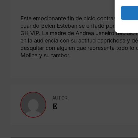
Este emocionante fin de ciclo contrasta con 
cuando Belén Esteban se enfadó porque sus c
GH VIP. La madre de Andrea Janeiro decidió n
en la audiencia con su actitud caprichosa y dé
desquitar con alguien que representa todo lo 
Molina y su tambor.
AUTOR
E