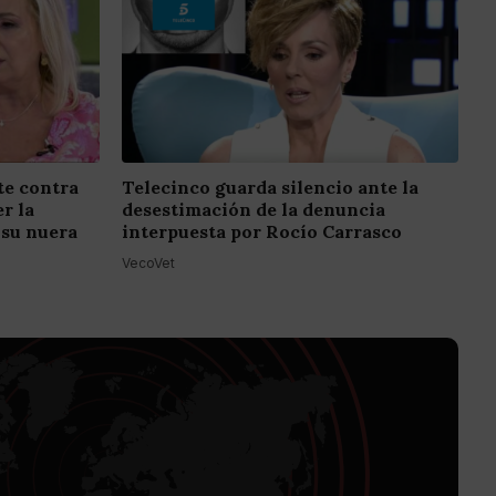
e contra
Telecinco guarda silencio ante la
r la
desestimación de la denuncia
 su nuera
interpuesta por Rocío Carrasco
VecoVet