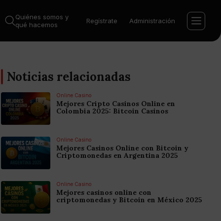
Quiénes somos y
Regístrate
Administración
qué hacemos
Noticias relacionadas
Online Casino
Mejores Cripto Casinos Online en
Colombia 2025: Bitcoin Casinos
Online Casino
Mejores Casinos Online con Bitcoin y
Criptomonedas en Argentina 2025
Online Casino
Mejores casinos online con
criptomonedas y Bitcoin en México 2025