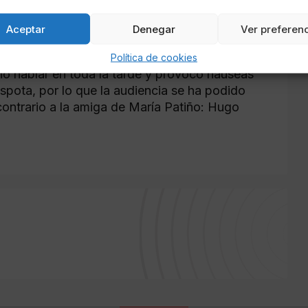
Aceptar
Denegar
Ver preferen
lo que pasó en Sálvame esa misma tarde
ompañeros pedían el voto para Mila y Alba en
Política de cookies
o hablar en toda la tarde y provoco nauseas
spota, por lo que la audiencia se ha podido
contrario a la amiga de María Patiño: Hugo