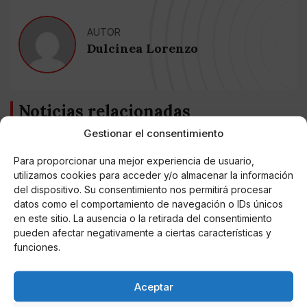
AUTOR
Dulcinea Lorenzo
Noticias relacionadas
Gestionar el consentimiento
Online Casino
Mejores Cripto Casinos Online en
Colombia 2025: Bitcoin Casinos
Para proporcionar una mejor experiencia de usuario,
utilizamos cookies para acceder y/o almacenar la información
del dispositivo. Su consentimiento nos permitirá procesar
Online Casino
datos como el comportamiento de navegación o IDs únicos
Mejores Casinos Online con Bitcoin y
en este sitio. La ausencia o la retirada del consentimiento
Criptomonedas en Argentina 2025
pueden afectar negativamente a ciertas características y
funciones.
Online Casino
Mejores casinos online con
criptomonedas y Bitcoin en México 2025
Aceptar