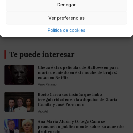
Denegar
Entretenimiento
Fortnite regresa para iOS en la Unión
Europea
Ver preferencias
Política de cookies
Te puede interesar
Checa éstas películas de Halloween para
morir de miedo en ésta noche de brujas:
están en Netflix
Perro Páramo
Rocío Carrasco insinúa que hubo
irregularidades en la adopción de Gloria
Camila y José Fernando
VecoVet
Ana María Aldón y Ortega Cano se
pronuncian públicamente sobre su acuerdo
de divorcio