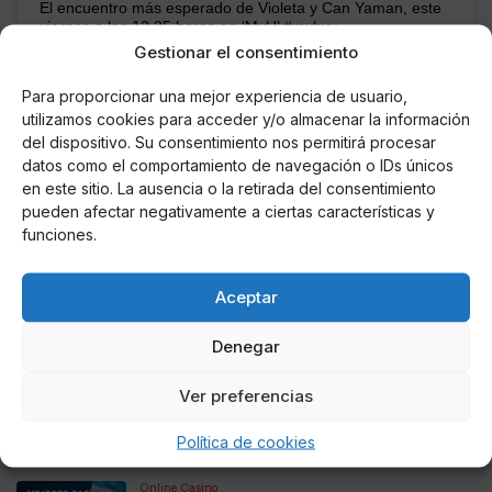
El encuentro más esperado de Violeta y Can Yaman, este
viernes a las 12.35 horas en ‘MyH’ #myhyv
Gestionar el consentimiento
Una publicación compartida de
?Mujeres y Hombres?
(@noticiasmyhv) el
Para proporcionar una mejor experiencia de usuario,
utilizamos cookies para acceder y/o almacenar la información
del dispositivo. Su consentimiento nos permitirá procesar
datos como el comportamiento de navegación o IDs únicos
en este sitio. La ausencia o la retirada del consentimiento
AUTOR
pueden afectar negativamente a ciertas características y
María De Las Nieves Fernández
funciones.
Aguilera
Aceptar
Noticias relacionadas
Denegar
Online Casino
Ver preferencias
Mejores Cripto Casinos Online en
Colombia 2025: Bitcoin Casinos
Política de cookies
Online Casino