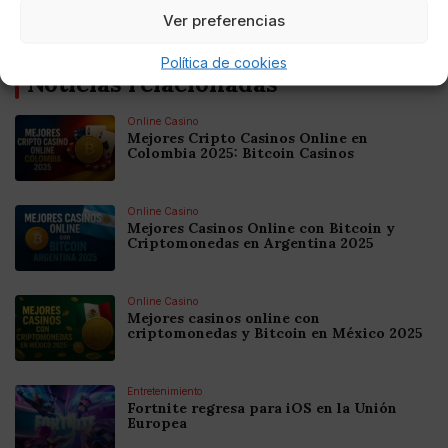
Ver preferencias
Política de cookies
Noticias relacionadas
Online Casino
Mejores Cripto Casinos Online en
Colombia 2025: Bitcoin Casinos
Online Casino
Mejores Casinos Online con Bitcoin y
Criptomonedas en Argentina 2025
Online Casino
Mejores casinos online con
criptomonedas y Bitcoin en México 2025
Entretenimiento
Fortnite regresa para iOS en la Unión
Europea