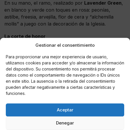
En su mano, el ramo, realizado por
Lavender Green
,
en blanco y verde con toques en rosa: peonías,
astilbe, freesia, arvejilla, flor de cera y “alchemilla
mollis” a juego con la decoración de la Iglesia.
La corte de honor
Gestionar el consentimiento
El acontecimiento despertó gran interés al contar con
la asistencia de los pequeños,
cuatro damas de honor
Para proporcionar una mejor experiencia de usuario,
y cuatro pajes
, entre ellos el príncipe George y la
utilizamos cookies para acceder y/o almacenar la información
del dispositivo. Su consentimiento nos permitirá procesar
princesa Charlotte, hijos del príncipe Guillermo de
datos como el comportamiento de navegación o IDs únicos
Inglaterra y Kate Middleton. Iban vestidos con moda
en este sitio. La ausencia o la retirada del consentimiento
española de
Pepa & Co
. Ocho conjuntos que se
pueden afectar negativamente a ciertas características y
hicieron en España, aunque con tejido inglés.
funciones.
Aceptar
AUTOR
Denegar
Sonia Alfonso Sánchez