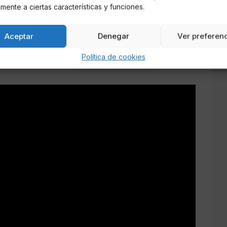
n que la colaboradora de
Sálvame
se haya
mente a ciertas características y funciones.
 en particular. Pese a ello,
Gema López
ha
radora de
Sálvame
sigue su rutina profesional
Aceptar
Denegar
Ver preferen
Política de cookies