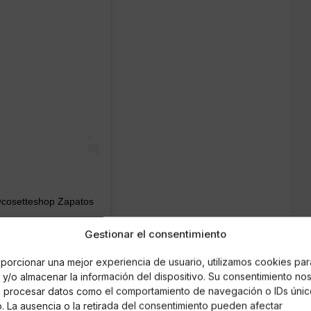
@cosetteshop Zapatos
Gestionar el consentimiento
lopez) el
29 Oct, 2019 a las 8:25 PDT
porcionar una mejor experiencia de usuario, utilizamos cookies par
y/o almacenar la información del dispositivo. Su consentimiento no
á procesar datos como el comportamiento de navegación o IDs únic
stagram han desatado la polémica sobre el
io. La ausencia o la retirada del consentimiento pueden afectar