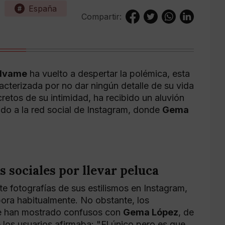
España
Compartir:
lvame
ha vuelto a despertar la polémica, esta
racterizada por no dar ningún detalle de su vida
etos de su intimidad, ha recibido un aluvión
ido a la red social de Instagram, donde
Gema
sociales por llevar peluca
 fotografías de sus estilismos en Instagram,
ora habitualmente. No obstante, los
 han mostrado confusos con
Gema López
, de
 los usuarios afirmaba: "El único pero es que