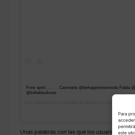
Free spirit … . . . Camiseta @behappinessmoda Falda 
@lolitablushoes
Una publicación compartida de
ByGema Lopez
(@bygema
Para pro
acceder 
permitir
Unas palabras con las que los usuarios de In
este sit