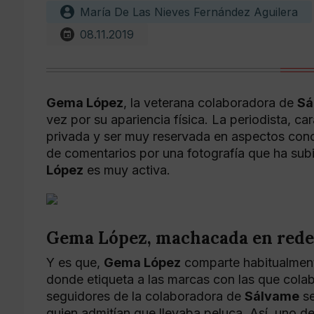
María De Las Nieves Fernández Aguilera
08.11.2019
Gema López
, la veterana colaboradora de
Sá
vez por su apariencia física. La periodista, ca
privada y ser muy reservada en aspectos concr
de comentarios por una fotografía que ha sub
López
es muy activa.
Gema López, machacada en redes 
Y es que,
Gema López
comparte habitualmente
donde etiqueta a las marcas con las que colab
seguidores de la colaboradora de
Sálvame
se
quien admitían que llevaba peluca. Así, uno de