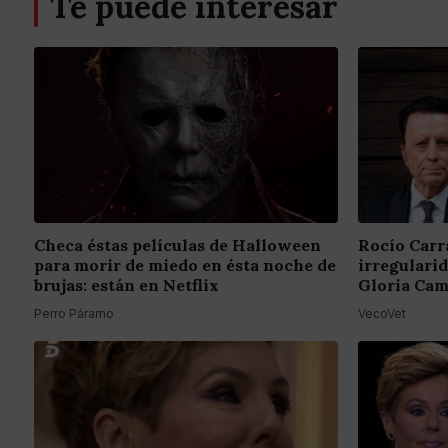
Te puede interesar
Checa éstas películas de Halloween
Rocío Carr
para morir de miedo en ésta noche de
irregulari
brujas: están en Netflix
Gloria Cam
Perro Páramo
VecoVet