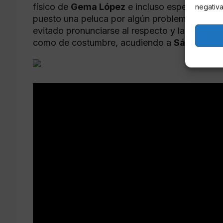
físico de
Gema López
e incluso especulan co
negativa
puesto una peluca por algún problema de salud
evitado pronunciarse al respecto y la colabo
como de costumbre, acudiendo a
Sálvame
.