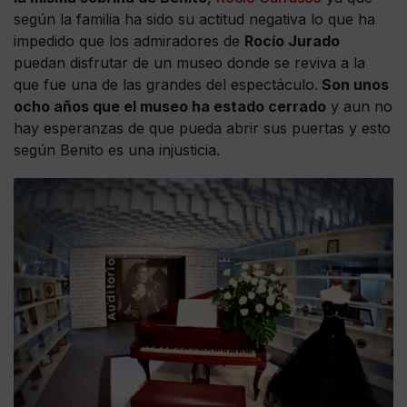
según la familia ha sido su actitud negativa lo que ha
impedido que los admiradores de
Rocío Jurado
puedan disfrutar de un museo donde se reviva a la
que fue una de las grandes del espectáculo.
Son unos
ocho años que el museo ha estado cerrado
y aun no
hay esperanzas de que pueda abrir sus puertas y esto
según Benito es una injusticia.