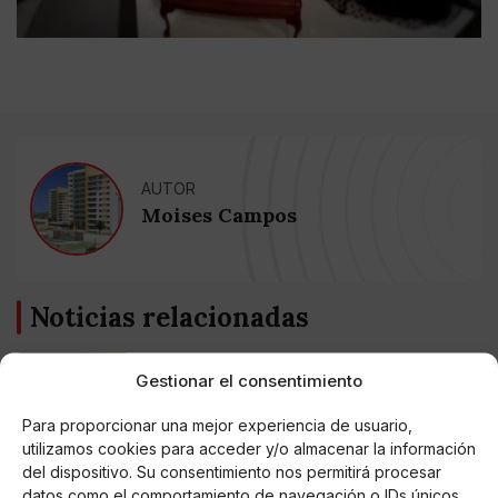
AUTOR
Moises Campos
Noticias relacionadas
Online Casino
Mejores Cripto Casinos Online en
Gestionar el consentimiento
Colombia 2025: Bitcoin Casinos
Para proporcionar una mejor experiencia de usuario,
utilizamos cookies para acceder y/o almacenar la información
Online Casino
del dispositivo. Su consentimiento nos permitirá procesar
Mejores Casinos Online con Bitcoin y
Criptomonedas en Argentina 2025
datos como el comportamiento de navegación o IDs únicos