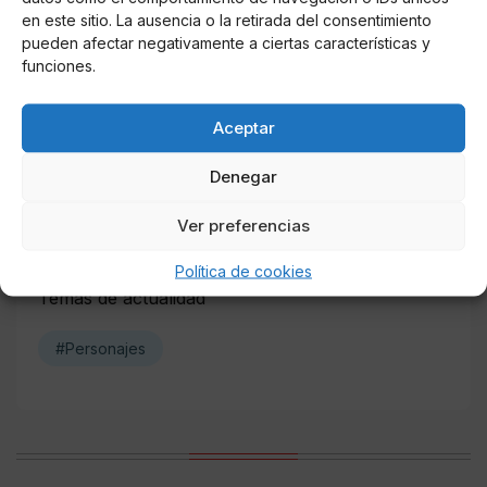
en este sitio. La ausencia o la retirada del consentimiento
pueden afectar negativamente a ciertas características y
Online Casino
funciones.
Mejores casinos online con
criptomonedas y Bitcoin en México 2025
Aceptar
Entretenimiento
Denegar
Fortnite regresa para iOS en la Unión
Europea
Ver preferencias
Política de cookies
Temas de actualidad
#Personajes