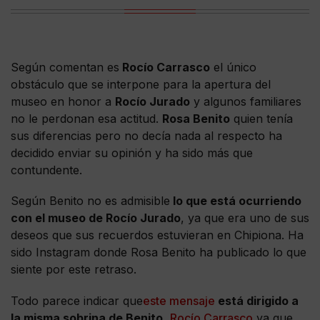
Según comentan es
Rocío Carrasco
el único
obstáculo que se interpone para la apertura del
museo en honor a
Rocío Jurado
y algunos familiares
no le perdonan esa actitud.
Rosa Benito
quien tenía
sus diferencias pero no decía nada al respecto ha
decidido enviar su opinión y ha sido más que
contundente.
Según Benito no es admisible
lo que está ocurriendo
con el museo de Rocío Jurado
, ya que era uno de sus
deseos que sus recuerdos estuvieran en Chipiona. Ha
sido Instagram donde Rosa Benito ha publicado lo que
siente por este retraso.
Todo parece indicar que
este mensaje
está dirigido a
la misma sobrina de Benito
,
Rocío Carrasco
ya que