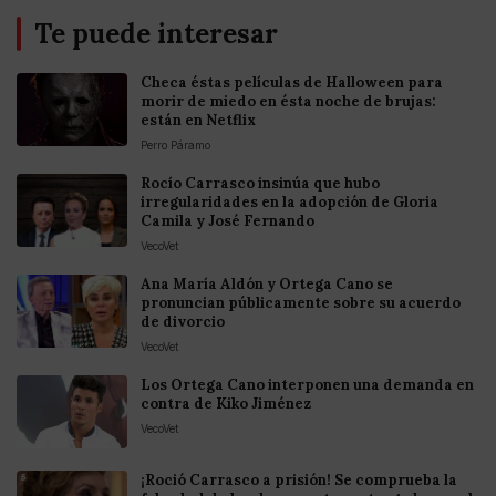
Te puede interesar
Checa éstas películas de Halloween para
morir de miedo en ésta noche de brujas:
están en Netflix
Perro Páramo
Rocío Carrasco insinúa que hubo
irregularidades en la adopción de Gloria
Camila y José Fernando
VecoVet
Ana María Aldón y Ortega Cano se
pronuncian públicamente sobre su acuerdo
de divorcio
VecoVet
Los Ortega Cano interponen una demanda en
contra de Kiko Jiménez
VecoVet
¡Roció Carrasco a prisión! Se comprueba la