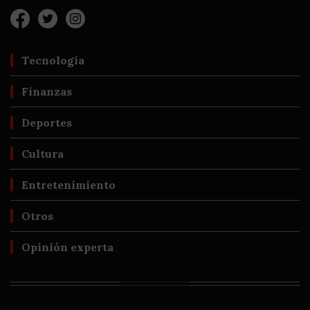
Tecnología
Finanzas
Deportes
Cultura
Entretenimiento
Otros
Opinión experta