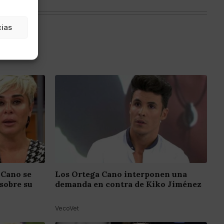
cias
 Cano se
Los Ortega Cano interponen una
sobre su
demanda en contra de Kiko Jiménez
VecoVet