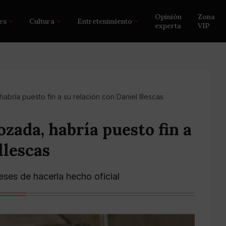
Opinión
Zona
es
Cultura
Entretenimiento
experta
VIP
bría puesto fin a su relación con Daniel Illescas
ada, habría puesto fin a
llescas
eses de hacerla hecho oficial