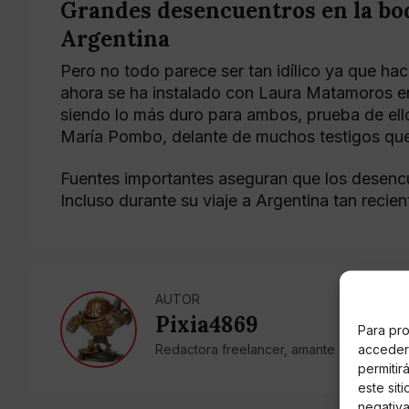
Grandes desencuentros en la bo
Argentina
Pero no todo parece ser tan idílico ya que ha
ahora se ha instalado con Laura Matamoros en
siendo lo más duro para ambos, prueba de ello
María Pombo, delante de muchos testigos que 
Fuentes importantes aseguran que los desencue
Incluso durante su viaje a Argentina tan recie
AUTOR
Pixia4869
Para pro
acceder 
Redactora freelancer, amante de la prens
permitir
este sit
negativa