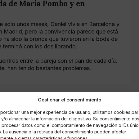
da de María Pombo y en
ce solo unos meses, Daniel vivía en Barcelona y
 Madrid, pero la convivencia parece que está
 ha sido la bronca que tuvieron en la boda de
terminó con los dos llorando.
ntros entre la pareja son el pan de cada día.
nte, han tenido bastantes problemas.
Gestionar el consentimiento
porcionar una mejor experiencia de usuario, utilizamos cookies par
y/o almacenar la información del dispositivo. Su consentimiento no
a rosa
á procesar datos como el comportamiento de navegación o IDs únic
io. La ausencia o la retirada del consentimiento pueden afectar
mente a ciertas características y funciones.