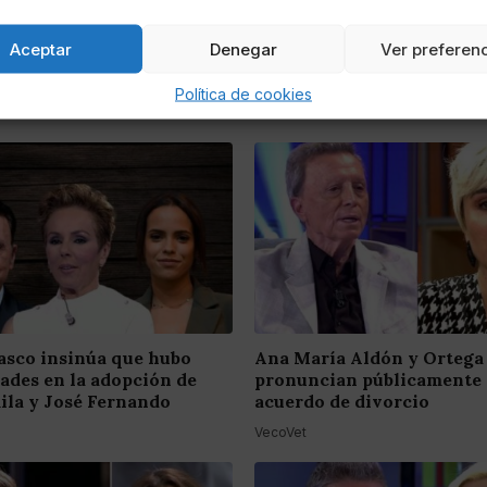
Aceptar
Denegar
Ver preferen
Política de cookies
asco insinúa que hubo
Ana María Aldón y Ortega
dades en la adopción de
pronuncian públicamente 
ila y José Fernando
acuerdo de divorcio
VecoVet