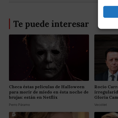
Te puede interesar
Checa éstas películas de Halloween
Rocío Carr
para morir de miedo en ésta noche de
irregulari
brujas: están en Netflix
Gloria Cam
Perro Páramo
VecoVet