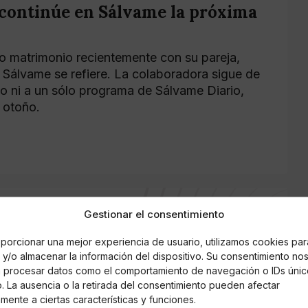
 continúe en Sálvame la próxima
do matrimonio recientemente con su pareja,
 Sálvame se refiere. La colaboradora sigue de
 ni a un sólo programa de Sálvame Diario,
 otoño.
Gestionar el consentimiento
porcionar una mejor experiencia de usuario, utilizamos cookies par
a rosa
y/o almacenar la información del dispositivo. Su consentimiento no
á procesar datos como el comportamiento de navegación o IDs únic
io. La ausencia o la retirada del consentimiento pueden afectar
mente a ciertas características y funciones.