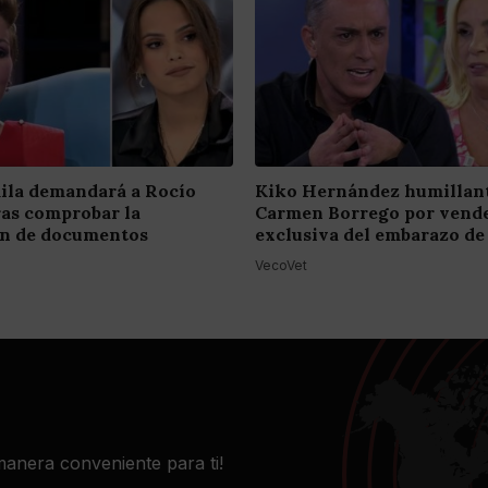
ila demandará a Rocío
Kiko Hernández humillant
ras comprobar la
Carmen Borrego por vende
ión de documentos
exclusiva del embarazo de
VecoVet
 manera conveniente para ti!