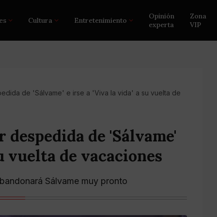
Opinión
Zona
es
Cultura
Entretenimiento
experta
VIP
dida de 'Sálvame' e irse a 'Viva la vida' a su vuelta de
r despedida de 'Sálvame'
 su vuelta de vacaciones
o abandonará Sálvame muy pronto