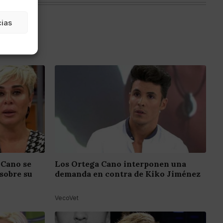
cias
 Cano se
Los Ortega Cano interponen una
sobre su
demanda en contra de Kiko Jiménez
VecoVet