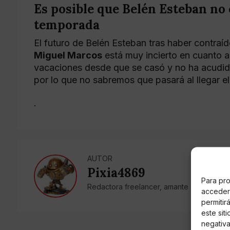
Es posible que Belén Esteban no
temporada
El futuro de Belén Esteban tras haber contraí
Miguel Marcos
está muy incierto en cuanto a
vacaciones desde que se casó y no ha acudido
por lo que no sabremos que pasará al llegar el
.
AUTOR
Pixia4869
Para pro
Redactora freelancer, amante de la prens
acceder 
permitir
este sit
negativa