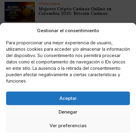
Online Casino
Mejores Cripto Casinos Online en
Colombia 2025: Bitcoin Casinos
Gestionar el consentimiento
Online Casino
Mejores Casinos Online con Bitcoin y
Criptomonedas en Argentina 2025
Para proporcionar una mejor experiencia de usuario,
utilizamos cookies para acceder y/o almacenar la información
del dispositivo. Su consentimiento nos permitirá procesar
Online Casino
datos como el comportamiento de navegación o IDs únicos
Mejores casinos online con
criptomonedas y Bitcoin en México 2025
en este sitio. La ausencia o la retirada del consentimiento
pueden afectar negativamente a ciertas características y
funciones.
Entretenimiento
Fortnite regresa para iOS en la Unión
Europea
Aceptar
Denegar
Ver preferencias
Te puede interesar