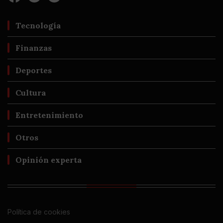
Tecnología
Finanzas
Deportes
Cultura
Entretenimiento
Otros
Opinión experta
Política de cookies