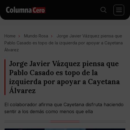
Home
Mundo Rosa
Jorge Javier Vázquez piensa que
Pablo Casado es topo de la izquierda por apoyar a Cayetana
Álvarez
Jorge Javier Vázquez piensa que
Pablo Casado es topo de la
izquierda por apoyar a Cayetana
Álvarez
El colaborador afirma que Cayetana disfruta haciendo
sentir a los demás como menos que ella