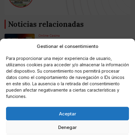
Noticias relacionadas
Online Casino
Mejores Cripto Casinos Online en
Colombia 2025: Bitcoin Casinos
Gestionar el consentimiento
Para proporcionar una mejor experiencia de usuario,
Online Casino
utilizamos cookies para acceder y/o almacenar la información
Mejores Casinos Online con Bitcoin y
del dispositivo. Su consentimiento nos permitirá procesar
Criptomonedas en Argentina 2025
datos como el comportamiento de navegación o IDs únicos
en este sitio. La ausencia o la retirada del consentimiento
pueden afectar negativamente a ciertas características y
Online Casino
Mejores casinos online con
funciones.
criptomonedas y Bitcoin en México 2025
Aceptar
Entretenimiento
Fortnite regresa para iOS en la Unión
Europea
Denegar