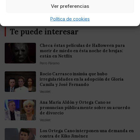
Ver preferencias
Política de cookies
Te puede interesar
Checa éstas películas de Halloween para
morir de miedo en ésta noche de brujas:
están en Netflix
Perro Páramo
Rocío Carrasco insinúa que hubo
irregularidades en la adopción de Gloria
Camila y José Fernando
VecoVet
Ana María Aldón y Ortega Cano se
pronuncian públicamente sobre su acuerdo
de divorcio
VecoVet
Los Ortega Cano interponen una demanda en
contra de Kiko Jiménez