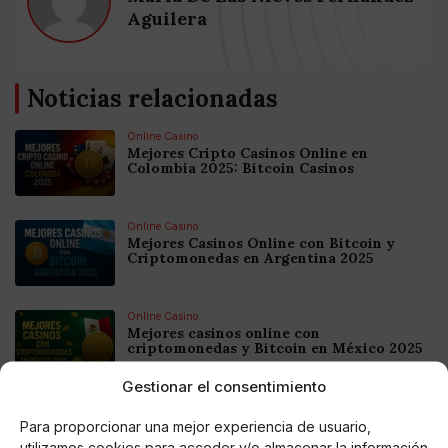
Aguilera
Noticias relacionadas
Online Casino
Mejores Cripto Casinos Online en
Colombia 2025: Bitcoin Casinos
Online Casino
Mejores Casinos Online con Bitcoin y
Criptomonedas en Argentina 2025
Online Casino
Mejores casinos online con
criptomonedas y Bitcoin en México 2025
Gestionar el consentimiento
Entretenimiento
Fortnite regresa para iOS en la Unión
Para proporcionar una mejor experiencia de usuario,
Europea
utilizamos cookies para acceder y/o almacenar la información