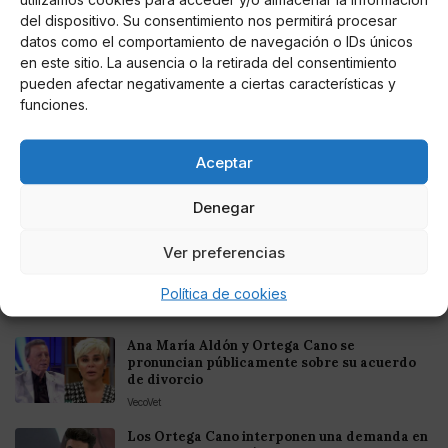
del dispositivo. Su consentimiento nos permitirá procesar
datos como el comportamiento de navegación o IDs únicos
en este sitio. La ausencia o la retirada del consentimiento
pueden afectar negativamente a ciertas características y
funciones.
Te puede interesar
Aceptar
Checa éstas películas de Halloween para
morir de miedo en ésta noche de brujas:
están en Netflix
Denegar
Perro Páramo
Ver preferencias
Rocío Carrasco insinúa que hubo
irregularidades en la adopción de Gloria
Camila y José Fernando
Política de cookies
VecoVet
Ana María Aldón y Ortega Cano se
pronuncian públicamente sobre su acuerdo
de divorcio
VecoVet
Los Ortega Cano interponen una demanda en