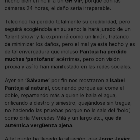
hecho bien en no ir a un
GH VIP,
porque con las
cámaras 24 horas, el daño sería irreparable.
Telecinco ha perdido totalmente su credibilidad, pero
seguirá acogiéndola en su seno: la hará jurado de un
‘talent show’ y la exprimirá como un limón, tratando
de minimizar los daños, pero el mal ya está hecho y es
de tal envergadura que incluso
Pantoja ha perdido
muchas ‘pantofans’
acérrimas, pero con visión
propia y así lo han manifestado en las redes sociales.
Ayer en
‘Sálvame’
por fin nos mostraron a
Isabel
Pantoja al natural,
cocinando porque así come el
doble, repartiendo más a quien le baila el agua,
criticando a diestro y siniestro, quejándose sin tregua,
no haciendo las pruebas porque no le sale del ‘bolo’,
como diría Mercedes Milá y un largo etc., que
da
auténtica vergüenza ajena
.
A tal punto ha llegado la situación, que
Jorge Javier