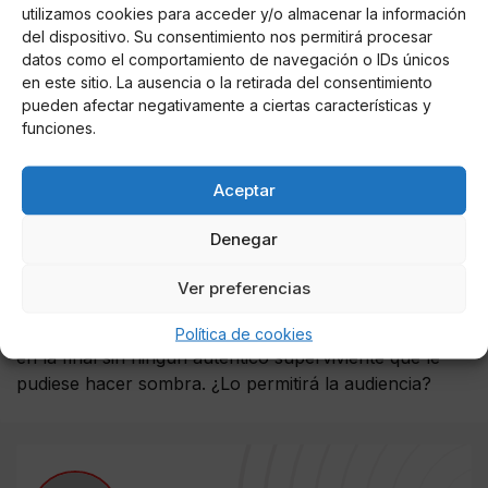
de la final.
utilizamos cookies para acceder y/o almacenar la información
del dispositivo. Su consentimiento nos permitirá procesar
Serán muy pocos días porque se proponen eliminar a
datos como el comportamiento de navegación o IDs únicos
uno o dos en cada programa, así que
la final podría
en este sitio. La ausencia o la retirada del consentimiento
pueden afectar negativamente a ciertas características y
ser el jueves 11 de Julio
(desde luego no será el 25
funciones.
como estaba previsto)
Con
Isabel Pantoja
(si la audiencia no lo remedia en
Aceptar
cuanto la nominen, si la nominan) en la final y
con el
maletín prácticamente en la mano
, sin haber hecho
Denegar
nada para conseguirlo más que quejarse, conspirar y
amenazar.
Ver preferencias
De momento y según está la situación, Pantoja estaría
Política de cookies
en la final sin ningún auténtico superviviente que le
pudiese hacer sombra. ¿Lo permitirá la audiencia?