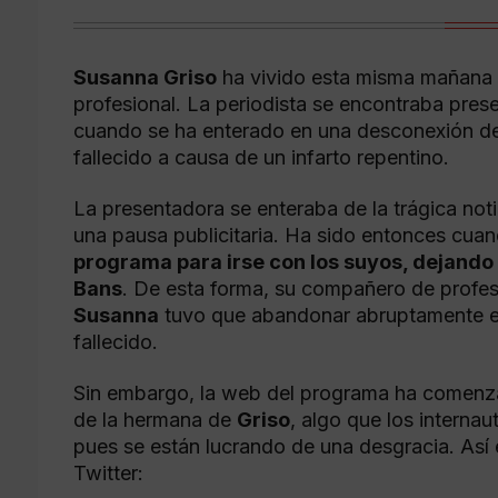
Susanna Griso
ha vivido esta misma mañana 
profesional. La periodista se encontraba pre
cuando se ha enterado en una desconexión d
fallecido a causa de un infarto repentino.
La presentadora se enteraba de la trágica not
una pausa publicitaria. Ha sido entonces cua
programa para irse con los suyos, dejando a
Bans
. De esta forma, su compañero de profesi
Susanna
tuvo que abandonar abruptamente e
fallecido.
Sin embargo, la web del programa ha comenza
de la hermana de
Griso
, algo que los interna
pues se están lucrando de una desgracia. Así 
Twitter: