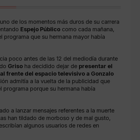
uno de los momentos más duros de su carrera
sentando
Espejo Público
como cada mañana,
el programa que su hermana mayor había
icia poco antes de las 12 del mediodía durante
ndo
Griso
ha decidido dejar de
presentar el
l frente del espacio televisivo a Gonzalo
ón admitía a la vuelta de la publicidad que
l programa porque su hermana había
do a lanzar mensajes referentes a la muerte
utas han tildado de morboso y de mal gusto,
escribían algunos usuarios de redes en