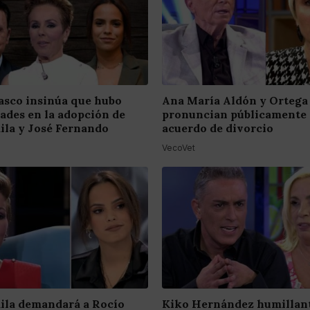
asco insinúa que hubo
Ana María Aldón y Ortega
dades en la adopción de
pronuncian públicamente 
ila y José Fernando
acuerdo de divorcio
VecoVet
ila demandará a Rocío
Kiko Hernández humillant