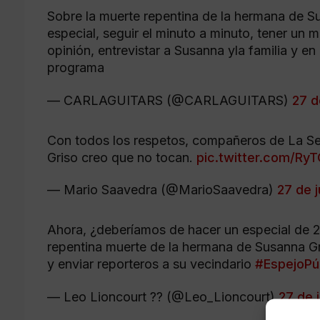
Sobre la muerte repentina de la hermana de S
especial, seguir el minuto a minuto, tener u
opinión, entrevistar a Susanna yla familia y en
programa
— CARLAGUITARS (@CARLAGUITARS)
27 d
Con todos los respetos, compañeros de La Sext
Griso creo que no tocan.
pic.twitter.com/Ry
— Mario Saavedra (@MarioSaavedra)
27 de 
Ahora, ¿deberíamos de hacer un especial de 2 
repentina muerte de la hermana de Susanna G
y enviar reporteros a su vecindario
#EspejoPú
— Leo Lioncourt ?? (@Leo_Lioncourt)
27 de 