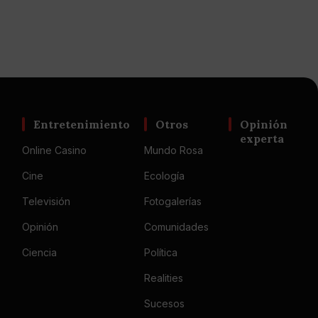
Entretenimiento
Otros
Opinión
experta
Online Casino
Mundo Rosa
Cine
Ecología
Televisión
Fotogalerías
Opinión
Comunidades
Ciencia
Política
Realities
Sucesos