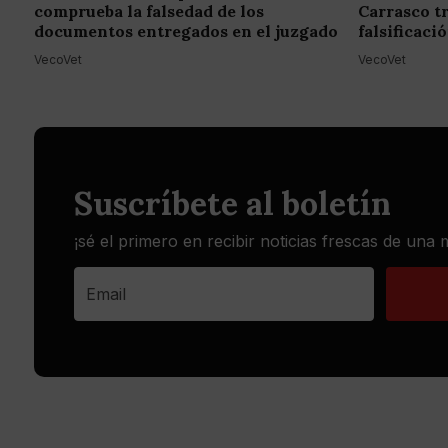
comprueba la falsedad de los
Carrasco t
documentos entregados en el juzgado
falsificac
VecoVet
VecoVet
Suscríbete al boletín
¡sé el primero en recibir noticias frescas de una