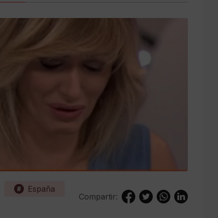
España
Compartir: