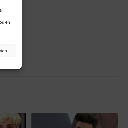
a
s
os en
cias