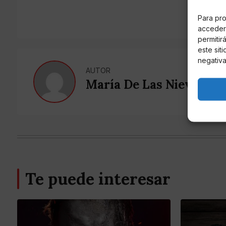
Para pro
acceder 
permitir
este sit
negativa
AUTOR
María De Las Nieves Fe
Te puede interesar