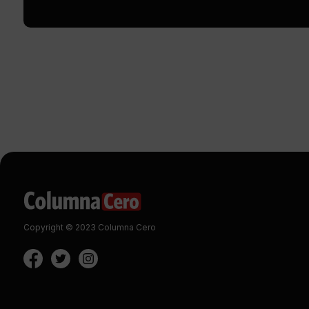
Copyright © 2023 Columna Cero