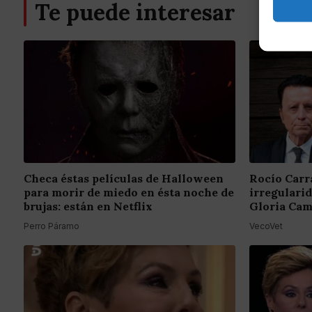
Te puede interesar
Checa éstas películas de Halloween
Rocío Carr
para morir de miedo en ésta noche de
irregulari
brujas: están en Netflix
Gloria Cam
Perro Páramo
VecoVet