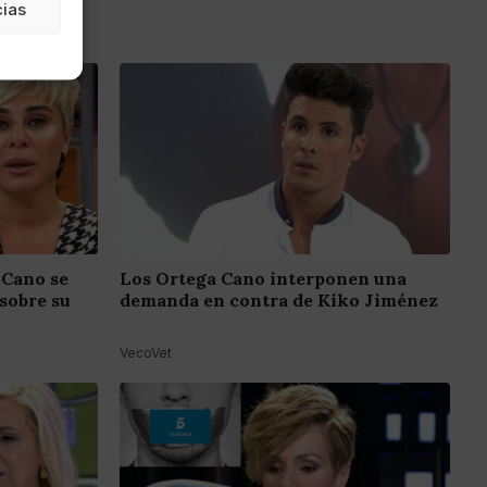
cias
 Cano se
Los Ortega Cano interponen una
sobre su
demanda en contra de Kiko Jiménez
VecoVet