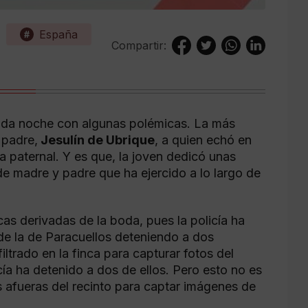
España
Compartir:
sada noche con algunas polémicas. La más
u padre,
Jesulín de Ubrique
, a quien echó en
ra paternal. Y es que, la joven dedicó unas
e madre y padre que ha ejercido a lo largo de
s derivadas de la boda, pues la policía ha
 de la de Paracuellos deteniendo a dos
iltrado en la finca para capturar fotos del
icía ha detenido a dos de ellos. Pero esto no es
 afueras del recinto para captar imágenes de