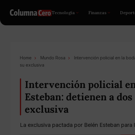
Tecnología
Finanzas
Deport
Home
Mundo Rosa
Intervención policial en la b
su exclusiva
Intervención policial en
Esteban: detienen a dos
exclusiva
La exclusiva pactada por Belén Esteban para l