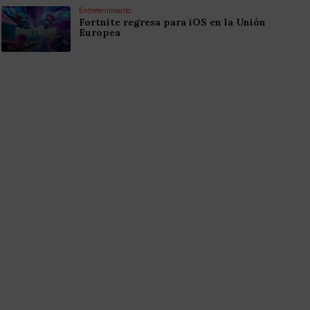
Entretenimiento
Fortnite regresa para iOS en la Unión
Europea