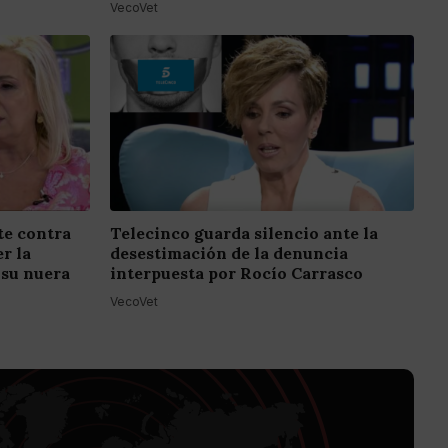
VecoVet
e contra
Telecinco guarda silencio ante la
r la
desestimación de la denuncia
 su nuera
interpuesta por Rocío Carrasco
VecoVet