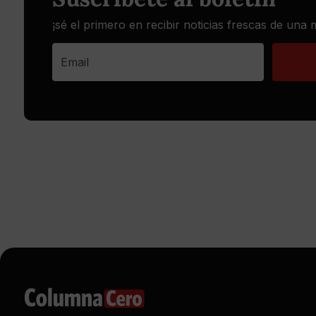
¡sé el primero en recibir noticias frescas de una