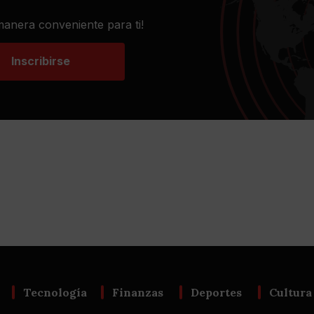
 manera conveniente para ti!
Inscribirse
Tecnología
Finanzas
Deportes
Cultura