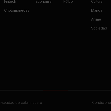
Fintech
Economía
Fútbol
Cultura
Criptomonedas
Manga
Anime
Sociedad
privacidad de columnacero
Condicione