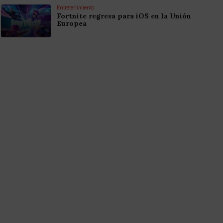
Entretenimiento
Fortnite regresa para iOS en la Unión
Europea