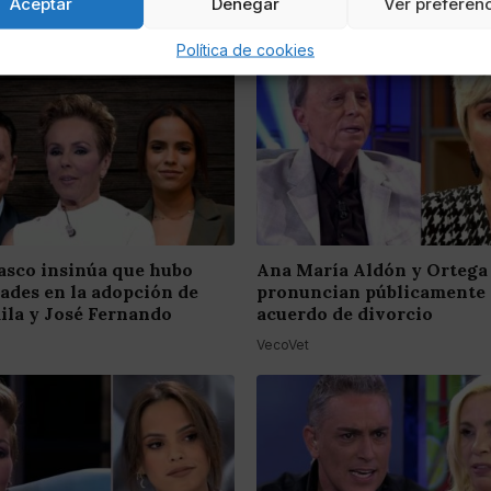
Aceptar
Denegar
Ver preferen
Política de cookies
asco insinúa que hubo
Ana María Aldón y Ortega
dades en la adopción de
pronuncian públicamente 
ila y José Fernando
acuerdo de divorcio
VecoVet