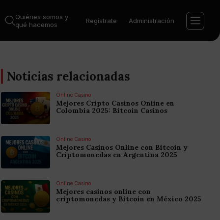
Quiénes somos y
Regístrate
Administración
qué hacemos
Noticias relacionadas
Online Casino
Mejores Cripto Casinos Online en
Colombia 2025: Bitcoin Casinos
Online Casino
Mejores Casinos Online con Bitcoin y
Criptomonedas en Argentina 2025
Online Casino
Mejores casinos online con
criptomonedas y Bitcoin en México 2025