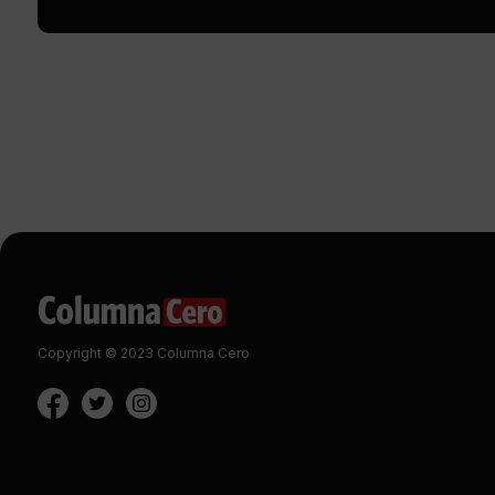
Copyright © 2023 Columna Cero