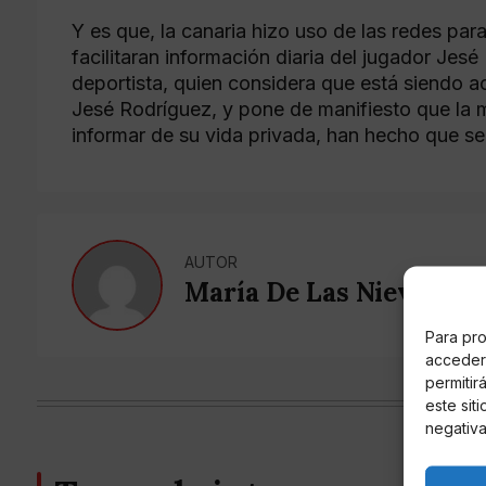
Y es que, la canaria hizo uso de las redes par
facilitaran información diaria del jugador Jes
deportista, quien considera que está siendo ac
Jesé Rodríguez, y pone de manifiesto que la
informar de su vida privada, han hecho que se 
AUTOR
María De Las Nieves Fe
Para pro
acceder 
permitir
este sit
negativa