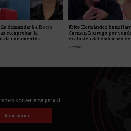
ila demandará a Rocío
Kiko Hernández humillant
ras comprobar la
Carmen Borrego por vende
ión de documentos
exclusiva del embarazo de
VecoVet
 manera conveniente para ti!
Inscribirse