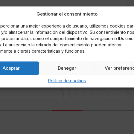
ntana entrevistaba a la que fuera pareja,
Gestionar el consentimiento
 sin que ésta pudiera articular palabra y
ia de Sevilla. El vídeo, que ha corrido como la
porcionar una mejor experiencia de usuario, utilizamos cookies par
 por un internauta, muestra la vida de excesos
y/o almacenar la información del dispositivo. Su consentimiento no
a en televisión.
á procesar datos como el comportamiento de navegación o IDs únic
io. La ausencia o la retirada del consentimiento pueden afectar
mente a ciertas características y funciones.
Aceptar
Denegar
Ver preferen
rnández Aguilera
Política de cookies