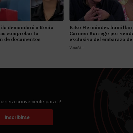
ila demandará a Rocío
Kiko Hernández humillant
ras comprobar la
Carmen Borrego por vende
ión de documentos
exclusiva del embarazo de
VecoVet
 manera conveniente para ti!
Inscribirse