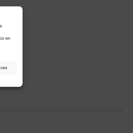
a
s
os en
cias