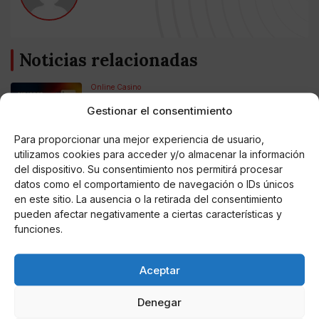
Noticias relacionadas
Online Casino
Mejores Cripto Casinos Online en
Colombia 2025: Bitcoin Casinos
Gestionar el consentimiento
Para proporcionar una mejor experiencia de usuario,
Online Casino
utilizamos cookies para acceder y/o almacenar la información
Mejores Casinos Online con Bitcoin y
del dispositivo. Su consentimiento nos permitirá procesar
Criptomonedas en Argentina 2025
datos como el comportamiento de navegación o IDs únicos
en este sitio. La ausencia o la retirada del consentimiento
pueden afectar negativamente a ciertas características y
Online Casino
Mejores casinos online con
funciones.
criptomonedas y Bitcoin en México 2025
Aceptar
Entretenimiento
Fortnite regresa para iOS en la Unión
Denegar
Europea