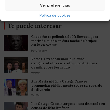
Ver preferencias
Política de cookies
Te puede interesar
Checa éstas películas de Halloween para
morir de miedo en ésta noche de brujas:
están en Netflix
Perro Páramo
Rocío Carrasco insinúa que hubo
irregularidades en la adopción de Gloria
Camila y José Fernando
VecoVet
Ana María Aldón y Ortega Cano se
pronuncian públicamente sobre su acuerdo
de divorcio
VecoVet
Los Ortega Cano interponen una demanda en
contra de Kiko Jiménez