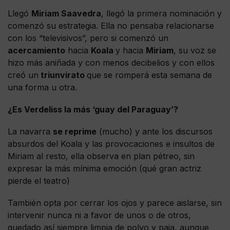
Llegó
Miriam Saavedra
, llegó la primera nominación y
comenzó su estrategia. Ella no pensaba relacionarse
con los “televisivos”, pero si comenzó un
acercamiento
hacia
Koala
y hacia
Miriam
, su voz se
hizo más aniñada y con menos decibelios y con ellos
creó un
triunvirato
que se romperá esta semana de
una forma u otra.
¿Es Verdeliss la más ‘guay del Paraguay’?
La navarra
se reprime
(mucho) y ante los discursos
absurdos del Koala y las provocaciones e insultos de
Miriam al resto, ella observa en plan pétreo, sin
expresar la más mínima emoción (qué gran actriz
pierde el teatro)
También opta por cerrar los ojos y parece aislarse, sin
intervenir nunca ni a favor de unos o de otros,
quedado así siempre limpia de polvo y paja, aunque