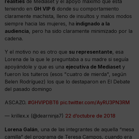
realities
de Mediaset y el apoyo máximo que está
teniendo en
GH VIP 6
donde su comportamiento
claramente machista, lleno de insultos y malos modos
siempre hacia las mujeres, ha
indignado a la
audiencia
, pero ha sido claramente minimizado por la
cadena.
Y el motivo no es otro que
su representante
, esa
Lorena de la que le preguntaba a su madre si seguía
apoyándole y que es una
ejecutiva de Mediaset
y
fueron los tuiteros (esos "cuatro de mierda", según
Belen Rodríguez) los que lo destaparon en El Debate
del pasado domingo
ASCAZO.
#GHVIPDBT6
pic.twitter.com/AyRU3PN3RM
— krillex.x (@dearninja7)
22 d’octubre de 2018
Lorena Galán
, una de las integrantes de aquella “mesa
camilla” del programa de Teresa Campos, cuando era