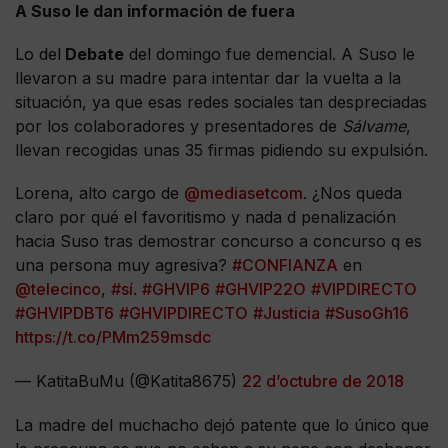
A Suso le dan información de fuera
Lo del
Debate
del domingo fue demencial. A Suso le
llevaron a su madre para intentar dar la vuelta a la
situación, ya que esas redes sociales tan despreciadas
por los colaboradores y presentadores de
Sálvame
,
llevan recogidas unas 35 firmas pidiendo su expulsión.
Lorena, alto cargo de
@mediasetcom
. ¿Nos queda
claro por qué el favoritismo y nada d penalización
hacia Suso tras demostrar concurso a concurso q es
una persona muy agresiva?
#CONFIANZA
en
@telecinco
,
#sí
.
#GHVIP6
#GHVIP22O
#VIPDIRECTO
#GHVIPDBT6
#GHVIPDIRECTO
#Justicia
#SusoGh16
https://t.co/PMm259msdc
— KatitaBuMu (@Katita8675)
22 d’octubre de 2018
La madre del muchacho dejó patente que lo único que