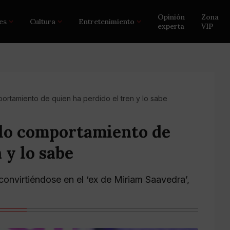
Opinión
Zona
es
Cultura
Entretenimiento
experta
VIP
portamiento de quien ha perdido el tren y lo sabe
ulo comportamiento de
 y lo sabe
onvirtiéndose en el ‘ex de Miriam Saavedra’,