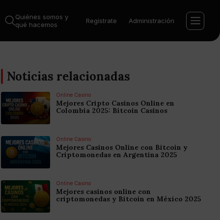
Quiénes somos y
Regístrate
Administración
qué hacemos
Noticias relacionadas
Online Casino
Mejores Cripto Casinos Online en
Colombia 2025: Bitcoin Casinos
Online Casino
Mejores Casinos Online con Bitcoin y
Criptomonedas en Argentina 2025
Online Casino
Mejores casinos online con
criptomonedas y Bitcoin en México 2025