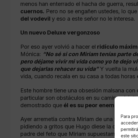
menos han enterrado el hacha de guerra, resul
cuernos.
Pero no se engañen ustedes, lo que
del vodevil
y eso a este señor no le interesa.
Un nuevo Deluxe vergonzoso
Por eso ayer volvió a hacer el
ridículo máxi
Mónica:
“No sé si con Miriam tenías parte 
pero déjame vivir mi vida como yo te dejo vi
que dejarlas rehacer su vida”
Y vuelta la mula
vida, cuando recala en su casa a todas horas 
Este hombre tiene una obsesión malsana con 
particular son obstáculos en su camino al éxit
demostrado que
él es su peor enemigo.
Para pro
Ayer arremetía contra Miriam de una forma tan
acceder 
pidiendo a gritos que Hugo diese la cara, ya q
permitir
padre del feto que Miriam supuestamente abo
este sit