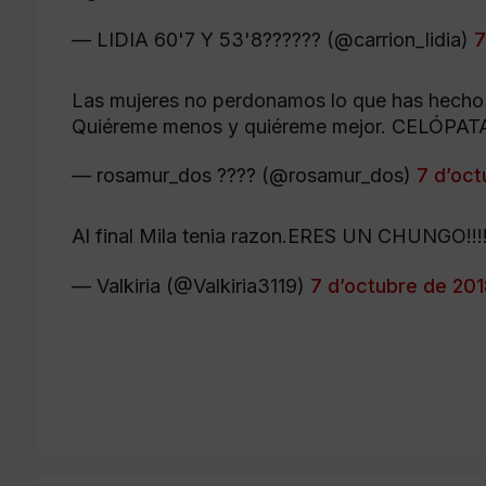
— LIDIA 60'7 Y 53'8?????? (@carrion_lidia)
7
Las mujeres no perdonamos lo que has hech
Quiéreme menos y quiéreme mejor. CELÓPAT
— rosamur_dos ???? (@rosamur_dos)
7 d’oct
Al final Mila tenia razon.ERES UN CHUNGO!!!!
— Valkiria (@Valkiria3119)
7 d’octubre de 201