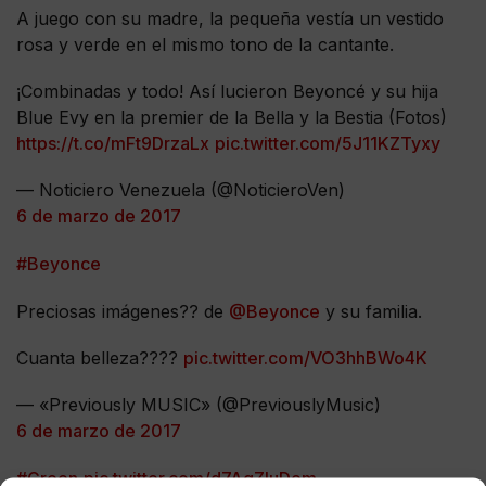
A juego con su madre, la pequeña vestía un vestido
rosa y verde en el mismo tono de la cantante.
¡Combinadas y todo! Así lucieron Beyoncé y su hija
Blue Evy en la premier de la Bella y la Bestia (Fotos)
https://t.co/mFt9DrzaLx
pic.twitter.com/5J11KZTyxy
— Noticiero Venezuela (@NoticieroVen)
6 de marzo de 2017
#Beyonce
Preciosas imágenes?? de
@Beyonce
y su familia.
Cuanta belleza????
pic.twitter.com/VO3hhBWo4K
— «Previously MUSIC» (@PreviouslyMusic)
6 de marzo de 2017
#Green
pic.twitter.com/d7AqZluDom