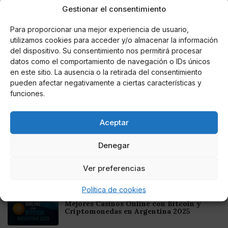
Gestionar el consentimiento
— Beyoncé Vibe (@BeyonceVibe)
6 de marzo de 2017
Para proporcionar una mejor experiencia de usuario,
utilizamos cookies para acceder y/o almacenar la información
del dispositivo. Su consentimiento nos permitirá procesar
datos como el comportamiento de navegación o IDs únicos
AUTOR
en este sitio. La ausencia o la retirada del consentimiento
HERRAIZ
pueden afectar negativamente a ciertas características y
funciones.
Aceptar
Noticias relacionadas
Denegar
Online Casino
Mejores Cripto Casinos Online en
Colombia 2025: Bitcoin Casinos
Ver preferencias
Política de cookies
Online Casino
Mejores Casinos Online con Bitcoin y
Criptomonedas en Argentina 2025