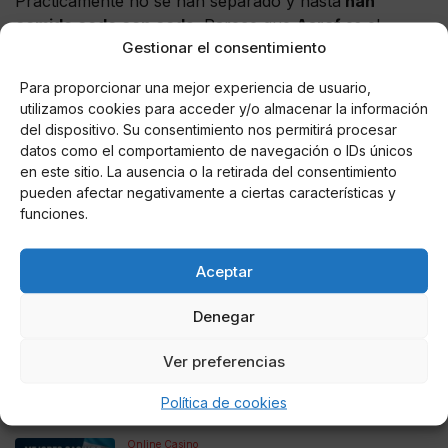
Prácticamente no se han separado y hasta
han
comido codo con cod
o. Parece que
Asraf
es el
Gestionar el consentimiento
prototipo físico de chico que atrae a Isa, si encima
descubre que es un ‘malote’, los amantes de las
Para proporcionar una mejor experiencia de usuario,
‘carpetas’ en
GH VIP
seguramente estén de suerte.
utilizamos cookies para acceder y/o almacenar la información
del dispositivo. Su consentimiento nos permitirá procesar
datos como el comportamiento de navegación o IDs únicos
en este sitio. La ausencia o la retirada del consentimiento
pueden afectar negativamente a ciertas características y
AUTOR
funciones.
Nero Wolffe
Aceptar
Noticias relacionadas
Denegar
Online Casino
Ver preferencias
Mejores Cripto Casinos Online en
Colombia 2025: Bitcoin Casinos
Política de cookies
Online Casino