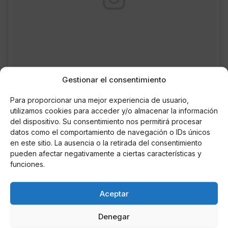
Gestionar el consentimiento
Para proporcionar una mejor experiencia de usuario,
utilizamos cookies para acceder y/o almacenar la información
del dispositivo. Su consentimiento nos permitirá procesar
datos como el comportamiento de navegación o IDs únicos
I WASNT READY TILL NOW
en este sitio. La ausencia o la retirada del consentimiento
pueden afectar negativamente a ciertas características y
Una publicación compartida de KATY PERRY (@katyperry) el
2 de
funciones.
Aceptar
AUTOR
Denegar
HERRAIZ