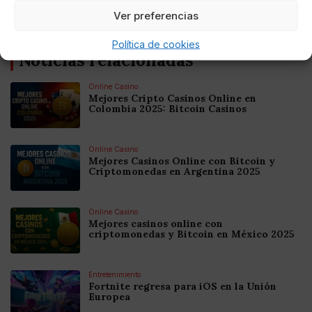
Ver preferencias
Política de cookies
Noticias relacionadas
Online Casino
Mejores Cripto Casinos Online en
Colombia 2025: Bitcoin Casinos
Online Casino
Mejores Casinos Online con Bitcoin y
Criptomonedas en Argentina 2025
Online Casino
Mejores casinos online con
criptomonedas y Bitcoin en México 2025
Entretenimiento
Fortnite regresa para iOS en la Unión
Europea