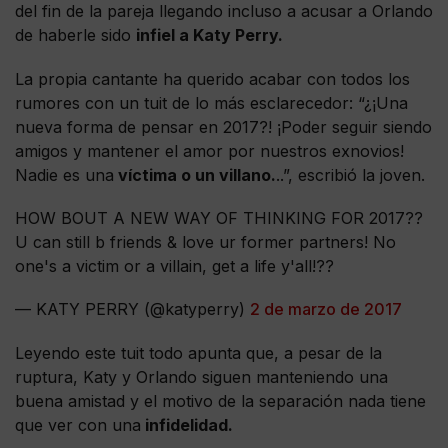
del fin de la pareja llegando incluso a acusar a Orlando
de haberle sido
infiel a Katy Perry.
La propia cantante ha querido acabar con todos los
rumores con un tuit de lo más esclarecedor: “¿¡Una
nueva forma de pensar en 2017?! ¡Poder seguir siendo
amigos y mantener el amor por nuestros exnovios!
Nadie es una
víctima o un villano.
..”, escribió la joven.
HOW BOUT A NEW WAY OF THINKING FOR 2017??
U can still b friends & love ur former partners! No
one's a victim or a villain, get a life y'all!??
— KATY PERRY (@katyperry)
2 de marzo de 2017
Leyendo este tuit todo apunta que, a pesar de la
ruptura, Katy y Orlando siguen manteniendo una
buena amistad y el motivo de la separación nada tiene
que ver con una
infidelidad.