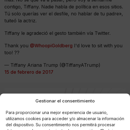
contigo, Tiffany. Nadie habla de política en esos sitios.
Tú solo querías ver el desfile, no hablar de tu padre»,
tuiteó la actriz.
Tiffany le agradeció el gesto también vía Twitter.
Thank you
@WhoopiGoldberg
I'd love to sit with you
too! ??
— Tiffany Ariana Trump (@TiffanyATrump)
15 de febrero de 2017
Gestionar el consentimiento
AUTOR
HERRAIZ
Para proporcionar una mejor experiencia de usuario,
utilizamos cookies para acceder y/o almacenar la información
del dispositivo. Su consentimiento nos permitirá procesar