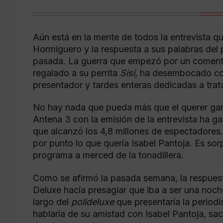
Aún está en la mente de todos la entrevista qu
Hormiguero y la respuesta a sus palabras del
pasada. La guerra que empezó por un comentari
regalado a su perrita
Sisi
, ha desembocado con
presentador y tardes enteras dedicadas a trat
No hay nada que pueda más que el querer gana
Antena 3 con la emisión de la entrevista ha g
que alcanzó los 4,8 millones de espectadores.
por punto lo que quería Isabel Pantoja. Es sor
programa a merced de la tonadillera.
Como se afirmó la pasada semana, la respues
Deluxe hacía presagiar que iba a ser una noch
largo del
polídeluxe
que presentaría la periodis
hablaría de su amistad con Isabel Pantoja, s