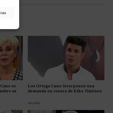
cias
 Cano se
Los Ortega Cano interponen una
sobre su
demanda en contra de Kiko Jiménez
VecoVet