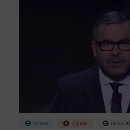
Anerol
España
08.02.2