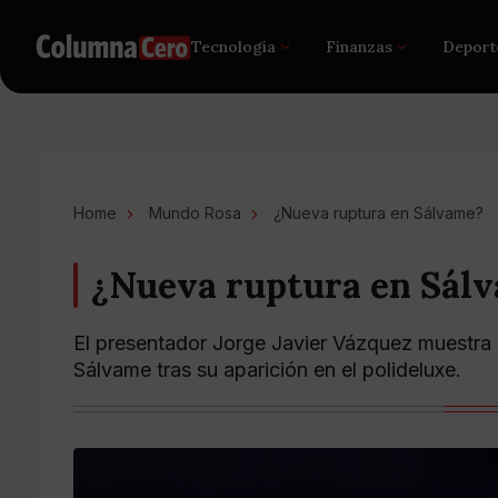
Tecnología
Finanzas
Deport
Home
Mundo Rosa
¿Nueva ruptura en Sálvame?
¿Nueva ruptura en Sál
El presentador Jorge Javier Vázquez muestra
Sálvame tras su aparición en el polideluxe.