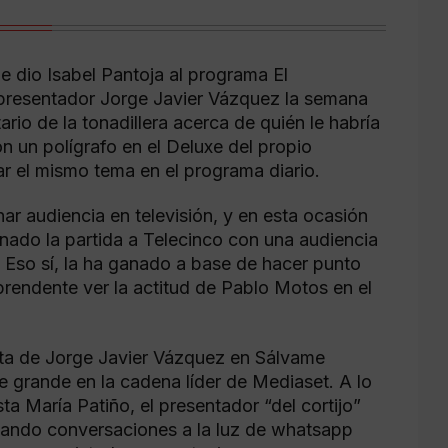
e dio Isabel Pantoja al programa El
 presentador Jorge Javier Vázquez la semana
o de la tonadillera acerca de quién le habría
 un polígrafo en el Deluxe del propio
ar el mismo tema en el programa diario.
r audiencia en televisión, y en esta ocasión
anado la partida a Telecinco con una audiencia
 Eso sí, la ha ganado a base de hacer punto
prendente ver la actitud de Pablo Motos en el
ta de Jorge Javier Vázquez en Sálvame
e grande en la cadena líder de Mediaset. A lo
ta María Patiño, el presentador “del cortijo”
acando conversaciones a la luz de whatsapp