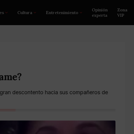
Opinión
Zona
es
Cultura
Entretenimiento
experta
VIP
vame?
 gran descontento hacia sus compañeros de