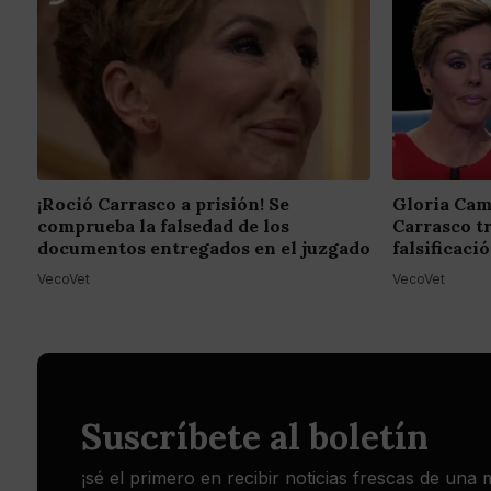
¡Roció Carrasco a prisión! Se
Gloria Cam
comprueba la falsedad de los
Carrasco t
documentos entregados en el juzgado
falsificac
VecoVet
VecoVet
Suscríbete al boletín
¡sé el primero en recibir noticias frescas de una