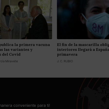
publica la primera vacuna
El fin de la mascarilla obl
s las variantes y
interiores llegará a Españ
 del Covid
primavera
rcía Miravete
J. C. RUBIO
 manera conveniente para ti!