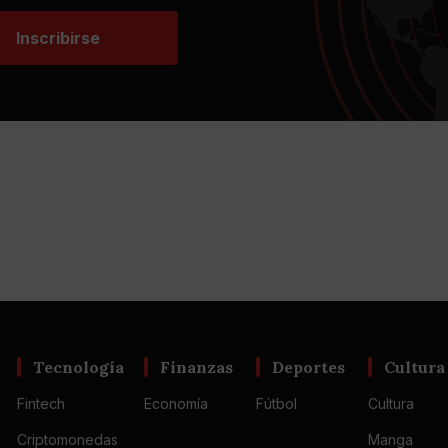
Inscribirse
Tecnología
Finanzas
Deportes
Cultura
Fintech
Economía
Fútbol
Cultura
Criptomonedas
Manga