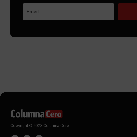
Copyright © 2023 Columna Cero