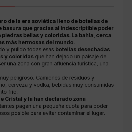
ro de la era soviética lleno de botellas de
 basura que gracias al indescriptible poder
piedras bellas y coloridas. La bahía, cerca
ayas más hermosas del mundo.
ado y pulido todas esas
botellas desechadas
as y coloridas
que han dejado un paisaje de
r una zona con gran afluencia turística, una
 muy peligroso. Camiones de residuos y
 vino, cerveza y vodka, bebidas muy consumidas
to frío.
e Cristal y la han declarado zona
sitantes pagan una pequeña cuota para poder
os posible para evitar contaminar el lugar.