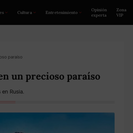
Opinión
Zona
es
Cultura
Entretenimiento
experta
VIP
oso paraíso
en un precioso paraíso
s en Rusia.