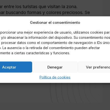
 entre los turistas que visitan la zona.
 mar buscando formas y colores preciosos. Se
gua limpia y las espectaculares vistas. Algunos
Gestionar el consentimiento
encendidas debajo del Pacífico.
porcionar una mejor experiencia de usuario, utilizamos cookies par
ión
. Al ser el vidrio un material inerte, la
y/o almacenar la información del dispositivo. Su consentimiento no
r demasiados daños al entorno. Los seres
á procesar datos como el comportamiento de navegación o IDs únic
 corregir nuestros errores para convertirlos
io. La ausencia o la retirada del consentimiento pueden afectar
mente a ciertas características y funciones.
Aceptar
Denegar
Ver preferen
Política de cookies