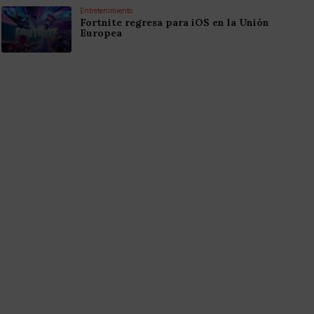
Entretenimiento
Fortnite regresa para iOS en la Unión
Europea