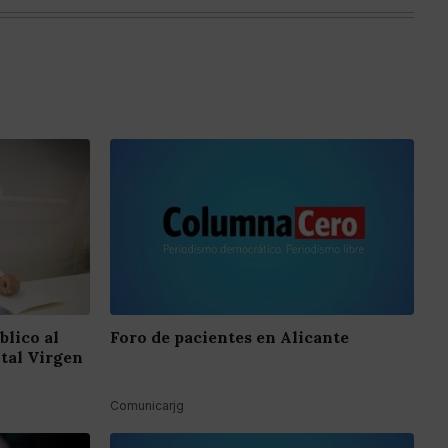
blico al
Foro de pacientes en Alicante
ital Virgen
Comunicarjg