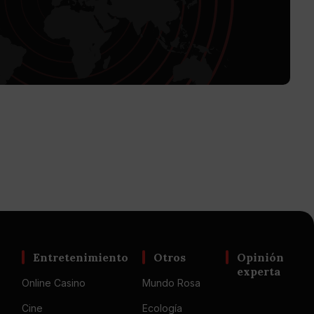
Entretenimiento
Otros
Opinión
experta
Online Casino
Mundo Rosa
Cine
Ecología