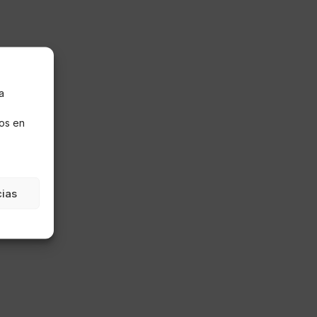
a
s
os en
cias