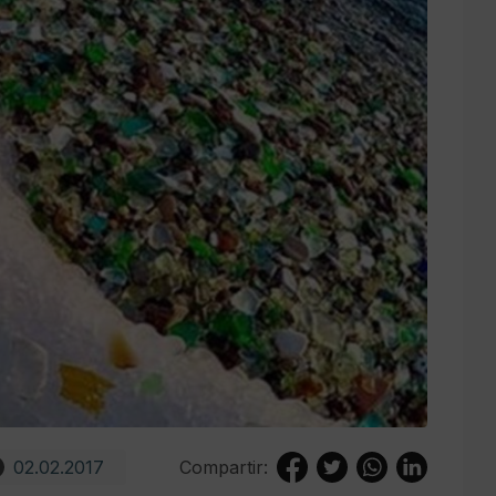
02.02.2017
Compartir: