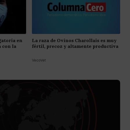
igatoria en
La raza de Ovinos Charollais es muy
a con la
fértil, precoz y altamente productiva
VecoVet