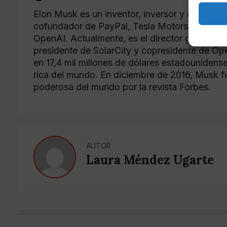
Elon Musk es un inventor, inversor y empresar
cofundador de PayPal, Tesla Motors, SpaceX,
OpenAI. Actualmente, es el director general d
presidente de SolarCity y copresidente de Ope
en 17,4 mil millones de dólares estadounidense
rica del mundo. En diciembre de 2016, Musk 
poderosa del mundo por la revista Forbes.
AUTOR
Laura Méndez Ugarte