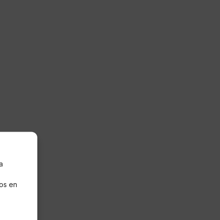
a
s
os en