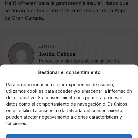
freír) ofrecen para la gastronomía insular, datos que
se darán a conocer en la III Feria Insular de la Papa
de Gran Canaria.
AUTOR
Loida Cabeza
Periodista y directora de comunicación.
Gestionar el consentimiento
Noticias relacionadas
Para proporcionar una mejor experiencia de usuario,
utilizamos cookies para acceder y/o almacenar la información
del dispositivo. Su consentimiento nos permitirá procesar
Online Casino
Mejores Cripto Casinos Online en
datos como el comportamiento de navegación o IDs únicos
Colombia 2025: Bitcoin Casinos
en este sitio. La ausencia o la retirada del consentimiento
pueden afectar negativamente a ciertas características y
funciones.
Online Casino
Mejores Casinos Online con Bitcoin y
Criptomonedas en Argentina 2025