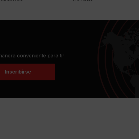
 manera conveniente para ti!
Inscribirse