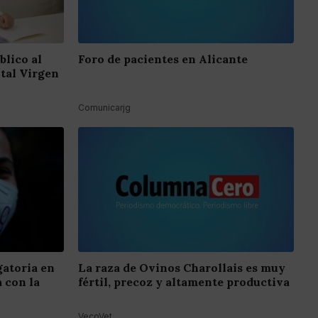
blico al
Foro de pacientes en Alicante
ital Virgen
Comunicarjg
igatoria en
La raza de Ovinos Charollais es muy
a con la
fértil, precoz y altamente productiva
VecoVet