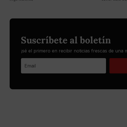
Suscríbete al boletín
¡sé el primero en recibir noticias frescas de una