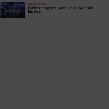
Entretenimiento
Fortnite regresa para iOS en la Unión
Europea