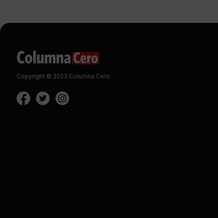
Copyright © 2023 Columna Cero