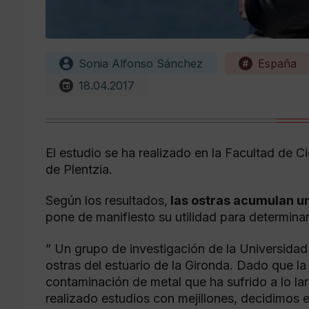
Sonia Alfonso Sánchez
España
18.04.2017
El estudio se ha realizado en la Facultad de C
de Plentzia.
Según los resultados,
las ostras acumulan u
pone de manifiesto su utilidad para determinar
” Un grupo de investigación de la Universidad
ostras del estuario de la Gironda. Dado que la 
contaminación de metal que ha sufrido a lo la
realizado estudios con mejillones, decidimos e