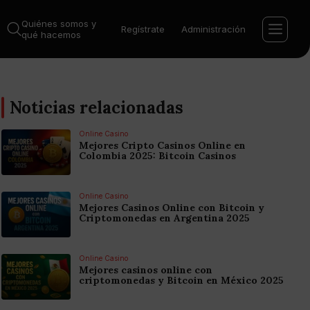
Quiénes somos y
Regístrate
Administración
qué hacemos
Noticias relacionadas
Online Casino
Mejores Cripto Casinos Online en
Colombia 2025: Bitcoin Casinos
Online Casino
Mejores Casinos Online con Bitcoin y
Criptomonedas en Argentina 2025
Online Casino
Mejores casinos online con
criptomonedas y Bitcoin en México 2025