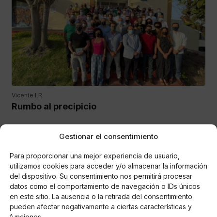
Vicente LR
Rumbo al precipicio
Gestionar el consentimiento
Vox irrumpió con fuerza en el panorama político nacional,
pero en estos momentos puede empezar a tomar el camino
Para proporcionar una mejor experiencia de usuario,
que inició Ciudadanos a nivel provincial, con una falta
utilizamos cookies para acceder y/o almacenar la información
preocupante de estrategia.
del dispositivo. Su consentimiento nos permitirá procesar
datos como el comportamiento de navegación o IDs únicos
en este sitio. La ausencia o la retirada del consentimiento
pueden afectar negativamente a ciertas características y
funciones.