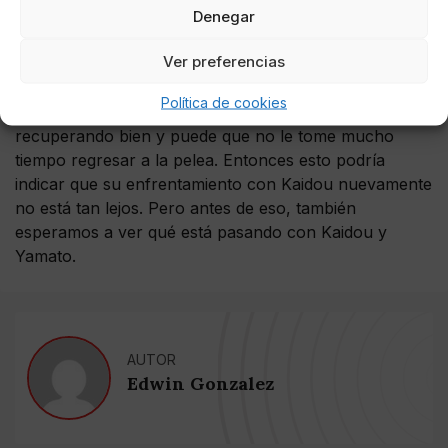
Echando un vistazo a los spoilers del próximo
Denegar
capítulo, parece que la lucha de Robin y Black Maria
Ver preferencias
continuará por un tiempo. Y esto podría llevar más
tiempo ya que aún no hemos recibido actualizaciones
Política de cookies
del lado de Brook. Por otro lado, Luffy se está
recuperando bien y puede que no le tome mucho
tiempo regresar a la pelea. Entonces esto podría
indicar que su enfrentamiento con Kaidou nuevamente
no está tan lejos. Pero antes de eso, también
esperamos a ver qué está pasando con Kaidou y
Yamato.
AUTOR
Edwin Gonzalez