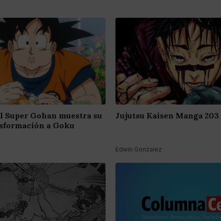
l Super Gohan muestra su
Jujutsu Kaisen Manga 203 
sformación a Goku
Edwin Gonzalez