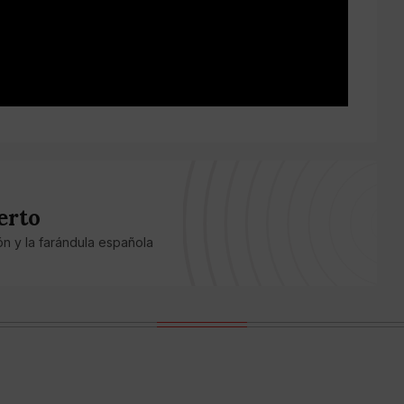
erto
ón y la farándula española