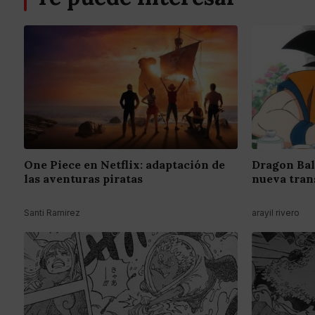
One Piece en Netflix: adaptación de
Dragon Bal
las aventuras piratas
nueva tran
Santi Ramirez
arayil rivero