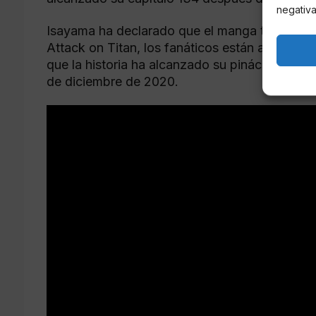
negativa
Isayama ha declarado que el manga terminará 
Attack on Titan, los fanáticos están ansiosos
que la historia ha alcanzado su pináculo. El Ca
de diciembre de 2020.