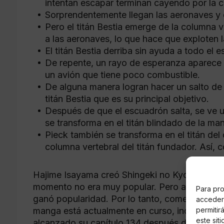
intentan escapar terminan cayendo por la c
Sorprendentemente llegan las aeronaves y 
Pero el titán Bestia emerge de la columna v
a las aeronaves, lo que hace que exploten 
El titán Bestia derriba sin ayuda a todo el
De repente, un rayo de esperanza aparece 
un avión que tiene poco combustible.
De alguna manera logran hacer un salto d
titán Bestia que es su principal objetivo.
Después de que el escuadrón salta, se ve u
se transforma en el titán blindado de la ma
Pieck también se transforma en el titán del 
columna vertebral del titán fundador. Así, c
Hajime Isayama creó Shingeki no Kyojin en 20
momento no era muy popular. Pero a medida qu
Para pro
ganó popularidad. Por lo tanto, comenzó el gr
acceder 
permitir
manga está actualmente en curso, incluso des
este sit
alcanzado su capítulo 134 después de 32 vol