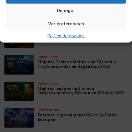
Denegar
Noticias relacionadas
Ver preferencias
Online Casino
Mejores Cripto Casinos Online en
Política de cookies
Colombia 2025: Bitcoin Casinos
Online Casino
Mejores Casinos Online con Bitcoin y
Criptomonedas en Argentina 2025
Online Casino
Mejores casinos online con
criptomonedas y Bitcoin en México 2025
Entretenimiento
Fortnite regresa para iOS en la Unión
Europea