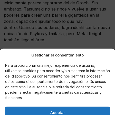
inicialmente parece separarse del de Orochi. Sin
embargo, Tatsumaki no se rinde y vuelve a usar sus
poderes para crear una barrera gigantesca en la
zona, capaz de enjaular todo lo que hay
dentro. Usando sus poderes, logra identificar la nueva
ubicación de Psykos y limitarla, pero Metal Knight
también llega al área.
El héroe de clase S que se había revelado en otra
Gestionar el consentimiento
área hace algunos capítulos de One Punch Man ahora
le dará una mano a Tatsumaki, ¿ podrán
Para proporcionar una mejor experiencia de usuario,
los dos contener a Psykos definitivamente?.
utilizamos cookies para acceder y/o almacenar la información
del dispositivo. Su consentimiento nos permitirá procesar
datos como el comportamiento de navegación o IDs únicos
en este sitio. La ausencia o la retirada del consentimiento
pueden afectar negativamente a ciertas características y
AUTOR
funciones.
Luis Gerardo Harris Oberto
Escritor e Influencer del mundo del corazón
y la farándula española
Aceptar