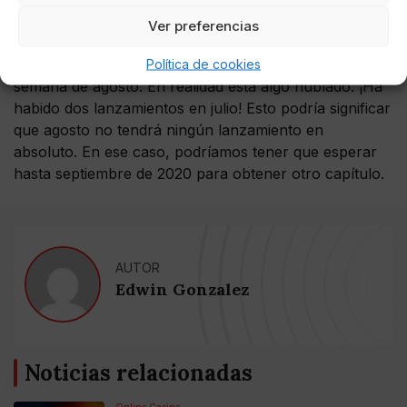
One Punch Man Capítulo 134 Fecha
Ver preferencias
de lanzamiento:
One Punch Man 134 debería ser lanzado en la última
Política de cookies
semana de agosto. En realidad está algo nublado. ¡Ha
habido dos lanzamientos en julio! Esto podría significar
que agosto no tendrá ningún lanzamiento en
absoluto. En ese caso, podríamos tener que esperar
hasta septiembre de 2020 para obtener otro capítulo.
AUTOR
Edwin Gonzalez
Noticias relacionadas
Online Casino