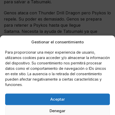
para salvar a Tatsumaki.
Genos ataca con Thunder Drill Dragon pero Psykos lo
repele. Su poder es demasiado. Genos se prepara
para retener a Psykos hasta que llegue
Saitama. Necesita la ayuda de Tatsumaki ya que
incluso su forma mejorada no podrá manejar el
Gestionar el consentimiento
poder. Fubuki está asustada por el poder de
Psykos. Psykos enfadado contraataca a Genos y
Para proporcionar una mejor experiencia de usuario,
Tatsumaki. Ella se considera un ser glorioso
utilizamos cookies para acceder y/o almacenar la información
evolucionado.
del dispositivo. Su consentimiento nos permitirá procesar
datos como el comportamiento de navegación o IDs únicos
Mientras tanto, Saitama está ocupada moviendo rocas
en este sitio. La ausencia o la retirada del consentimiento
pueden afectar negativamente a ciertas características y
para cavar Flashy Flash. Tiene hambre y usa su
funciones.
cinturón para apretarse el estómago y frenar el
hambre. Se pregunta si ha descubierto algún nuevo
secreto de la vida. Flashy Flash está avergonzado por
Aceptar
su posición.
Denegar