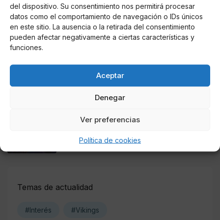
del dispositivo. Su consentimiento nos permitirá procesar
Colombia 2025: Bitcoin Casinos
datos como el comportamiento de navegación o IDs únicos
en este sitio. La ausencia o la retirada del consentimiento
Online Casino
pueden afectar negativamente a ciertas características y
Mejores Casinos Online con Bitcoin y
funciones.
Criptomonedas en Argentina 2025
Aceptar
Online Casino
Mejores casinos online con
criptomonedas y Bitcoin en México 2025
Denegar
Ver preferencias
Entretenimiento
Fortnite regresa para iOS en la Unión
Europea
Política de cookies
Temas de actualidad
#Interés
#Vikings