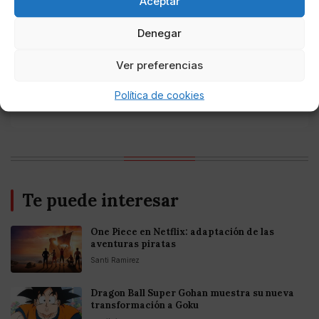
Aceptar
Denegar
Temas de actualidad
Ver preferencias
#Interés
#Vikings
Política de cookies
Te puede interesar
One Piece en Netflix: adaptación de las
aventuras piratas
Santi Ramirez
Dragon Ball Super Gohan muestra su nueva
transformación a Goku