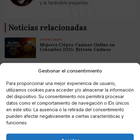
y la farándula española
Noticias relacionadas
Online Casino
Mejores Cripto Casinos Online en
Colombia 2025: Bitcoin Casinos
Online Casino
Gestionar el consentimiento
Mejores Casinos Online con Bitcoin y
Criptomonedas en Argentina 2025
Para proporcionar una mejor experiencia de usuario,
utilizamos cookies para acceder y/o almacenar la información
del dispositivo. Su consentimiento nos permitirá procesar
Online Casino
Mejores casinos online con
datos como el comportamiento de navegación o IDs únicos
criptomonedas y Bitcoin en México 2025
en este sitio. La ausencia o la retirada del consentimiento
pueden afectar negativamente a ciertas características y
funciones.
Entretenimiento
Fortnite regresa para iOS en la Unión
Europea