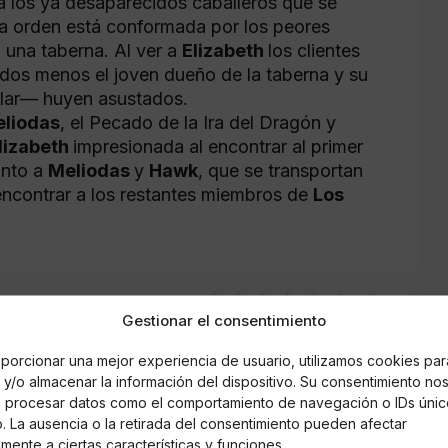
a los ya desaparecidos caballeros que se
ya orden está conformada por los peores
 una taberna. Al ver a
Elizabeth
los clientes
odos menos el joven dueño de la taberna y su
lar— huyen asustados.
liodas
, el Pecado de la Ira del Dragón y
lizabeth
impresionada al encontrar al primer
unto a
Meliodas
y
Hawk
, que se transportan
 encontrar a los restantes miembros de
Los
Gestionar el consentimiento
erto
porcionar una mejor experiencia de usuario, utilizamos cookies par
y/o almacenar la información del dispositivo. Su consentimiento no
ón y la farándula española
á procesar datos como el comportamiento de navegación o IDs únic
io. La ausencia o la retirada del consentimiento pueden afectar
mente a ciertas características y funciones.