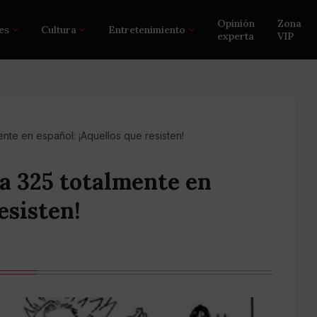
Opinión
Zona
es
Cultura
Entretenimiento
experta
VIP
nte en español: ¡Aquellos que resisten!
a 325 totalmente en
esisten!