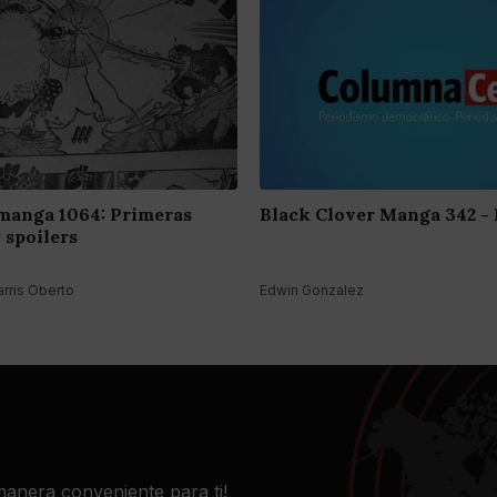
manga 1064: Primeras
Black Clover Manga 342 -
 spoilers
arris Oberto
Edwin Gonzalez
 manera conveniente para ti!