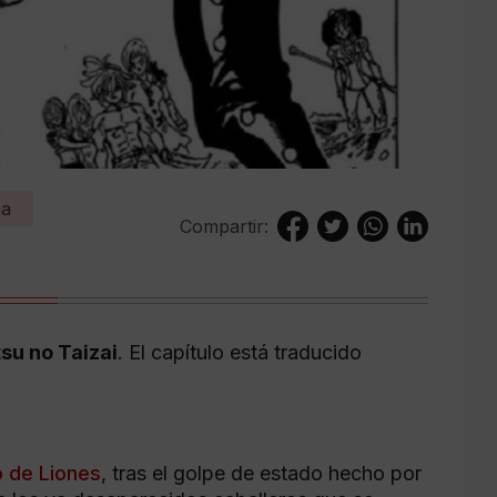
ña
Compartir:
su no Taizai
. El capítulo está traducido
o de Liones
, tras el golpe de estado hecho por