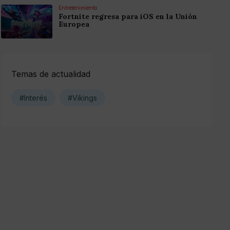
Entretenimiento
Fortnite regresa para iOS en la Unión
Europea
Temas de actualidad
#Interés
#Vikings