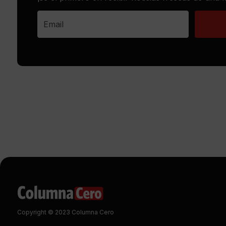
Copyright © 2023 Columna Cero