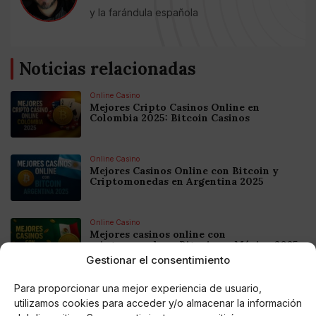
y la farándula española
Noticias relacionadas
Online Casino
Mejores Cripto Casinos Online en
Colombia 2025: Bitcoin Casinos
Online Casino
Mejores Casinos Online con Bitcoin y
Criptomonedas en Argentina 2025
Online Casino
Mejores casinos online con
criptomonedas y Bitcoin en México 2025
Gestionar el consentimiento
Entretenimiento
Para proporcionar una mejor experiencia de usuario,
Fortnite regresa para iOS en la Unión
utilizamos cookies para acceder y/o almacenar la información
Europea