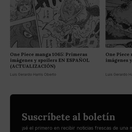
One Piece manga 1065: Primeras
One Piece 
imágenes y spoilers EN ESPAÑOL
imágenes y
(ACTUALIZACIÓN)
Luis Gerardo Harris Oberto
Luis Gerardo H
Suscríbete al boletín
¡sé el primero en recibir noticias frescas de una