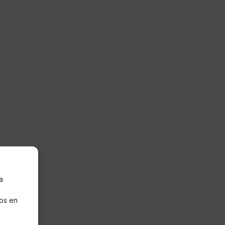
a
s
os en