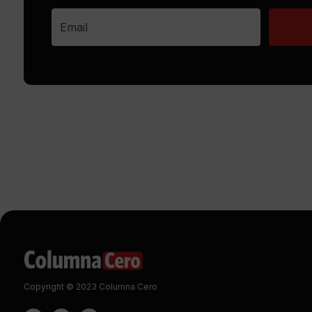
Copyright © 2023 Columna Cero