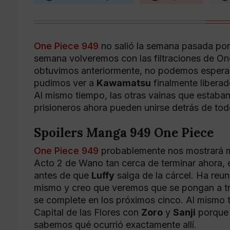
One Piece 949
no salió la semana pasada po
semana volveremos con las filtraciones de On
obtuvimos anteriormente, no podemos espera
pudimos ver a
Kawamatsu
finalmente liberad
Al mismo tiempo, las otras vainas que estaban 
prisioneros ahora pueden unirse detrás de tod
Spoilers Manga 949 One Piece
One Piece 949
probablemente nos mostrará má
Acto 2 de Wano tan cerca de terminar ahora, 
antes de que
Luffy
salga de la cárcel. Ha reun
mismo y creo que veremos que se pongan a tra
se complete en los próximos cinco. Al mismo 
Capital de las Flores con
Zoro
y
Sanji
porque 
sabemos qué ocurrió exactamente allí.