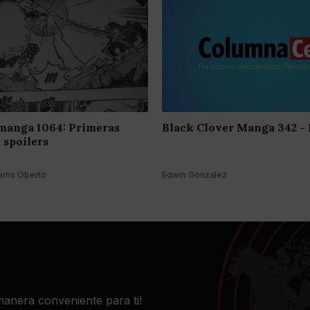
manga 1064: Primeras
Black Clover Manga 342 -
 spoilers
arris Oberto
Edwin Gonzalez
 manera conveniente para ti!