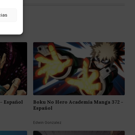
cias
- Español
Boku No Hero Academia Manga 372 -
Español
Edwin Gonzalez