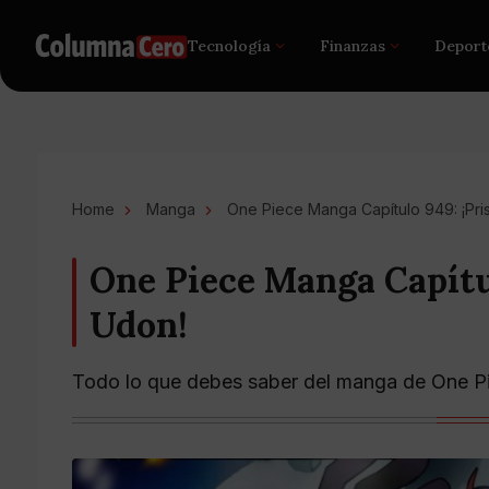
Tecnología
Finanzas
Deport
Home
Manga
One Piece Manga Capítulo 949: ¡Pri
One Piece Manga Capítul
Udon!
Todo lo que debes saber del manga de One P