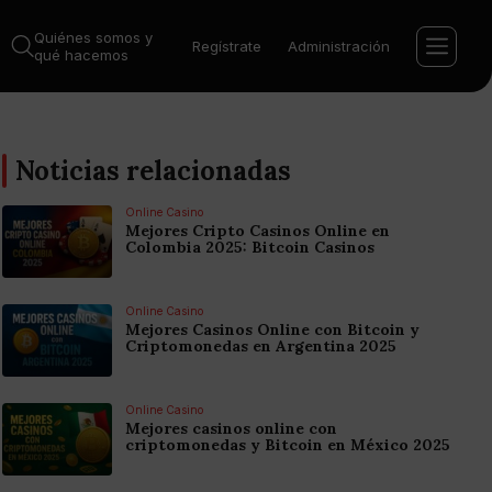
Quiénes somos y
Regístrate
Administración
qué hacemos
Noticias relacionadas
Online Casino
Mejores Cripto Casinos Online en
Colombia 2025: Bitcoin Casinos
Online Casino
Mejores Casinos Online con Bitcoin y
Criptomonedas en Argentina 2025
Online Casino
Mejores casinos online con
criptomonedas y Bitcoin en México 2025