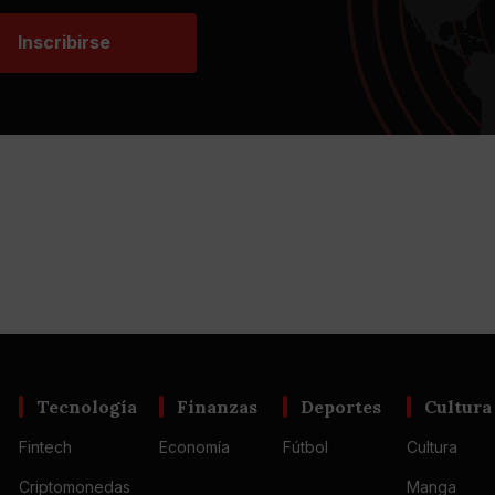
Inscribirse
Tecnología
Finanzas
Deportes
Cultura
Fintech
Economía
Fútbol
Cultura
Criptomonedas
Manga