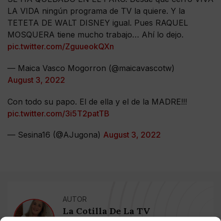
LA VIDA ningún programa de TV la quiere. Y la
TETETA DE WALT DISNEY igual. Pues RAQUEL
MOSQUERA tiene mucho trabajo… Ahí lo dejo.
pic.twitter.com/ZguueokQXn
— Maica Vasco Mogorron (@maicavascotw)
August 3, 2022
Con todo su papo. El de ella y el de la MADRE!!!
pic.twitter.com/3i5T2patTB
— Sesina16 (@AJugona)
August 3, 2022
AUTOR
La Cotilla De La TV