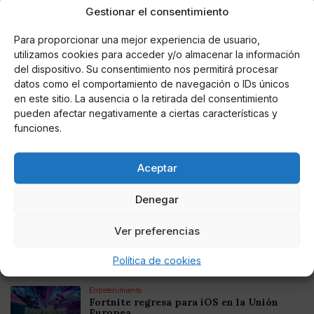
Escritora independiente del mundo del
Gestionar el consentimiento
corazón y todos los realitys del momento.
Para proporcionar una mejor experiencia de usuario,
utilizamos cookies para acceder y/o almacenar la información
del dispositivo. Su consentimiento nos permitirá procesar
Noticias relacionadas
datos como el comportamiento de navegación o IDs únicos
en este sitio. La ausencia o la retirada del consentimiento
Online Casino
Mejores Cripto Casinos Online en
pueden afectar negativamente a ciertas características y
Colombia 2025: Bitcoin Casinos
funciones.
Online Casino
Aceptar
Mejores Casinos Online con Bitcoin y
Criptomonedas en Argentina 2025
Denegar
Online Casino
Ver preferencias
Mejores casinos online con
criptomonedas y Bitcoin en México 2025
Política de cookies
Entretenimiento
Fortnite regresa para iOS en la Unión
Europea