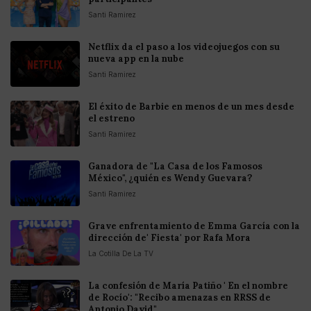
Santi Ramirez
Netflix da el paso a los videojuegos con su
nueva app en la nube
Santi Ramirez
El éxito de Barbie en menos de un mes desde
el estreno
Santi Ramirez
Ganadora de "La Casa de los Famosos
México", ¿quién es Wendy Guevara?
Santi Ramirez
Grave enfrentamiento de Emma García con la
dirección de' Fiesta' por Rafa Mora
La Cotilla De La TV
La confesión de María Patiño ' En el nombre
de Rocío': "Recibo amenazas en RRSS de
Antonio David"