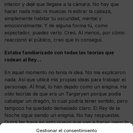
interior y dejé que llegase a la cámara. No hay que
hacer nada más: ni muecas ni estirar la cabeza,
simplemente habitar tu oscuridad, mental y
emocionalmente. Y de alguna forma tú, como
espectador, puedes verlo. Creo. Al menos, por cómo
reaccionó el público, creo que lo conseguí.
Estaba familiarizado con todas las teorías que
rodean al Rey…
En aquel momento no tenía ni idea. No me explicaron
nada. Así que utilicé mis propias ideas para trabajar el
personaje. Al final, lo han dejado como un enigma. He
oído teorías de que era un Targaryen porque podía
cabalgar un dragón, lo cual podría tener sentido, pero
tampoco ha quedado demasiado claro. El Rey de la
Noche sigue siendo un enigma. No hay respuestas.
Quizá las haya en esto nuevo que van a hacer, pero lo
único que sé es que para mí representa el mal
Gestionar el consentimiento