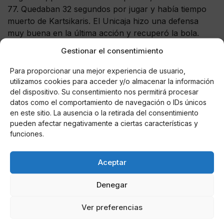
77. Quedaban 32 segundos por jugar y había tiempo
muerto de Kartsikaris. El Unicaja hizo una defensa
muy buena en la última acción y recuperó la bola.
Alberto Díaz cruzó la pista, forzó la penetración y
Gestionar el consentimiento
encontró abierto a Suárez abierto. El capitán lanzó de
3 pero no tuvo la suerte de cara. En el rebote
Para proporcionar una mejor experiencia de usuario,
Waczynski hizo falta y Abromaitis cerró el marcador
utilizamos cookies para acceder y/o almacenar la información
del dispositivo. Su consentimiento nos permitirá procesar
desde el tiro libre. 81 a 77 para Iberostar Tenerife en
datos como el comportamiento de navegación o IDs únicos
un partido que pudo caer hacia el lado malagueño en
en este sitio. La ausencia o la retirada del consentimiento
la última jugada.
pueden afectar negativamente a ciertas características y
funciones.
Aceptar
AUTOR
Vicente LR
Denegar
Ver preferencias