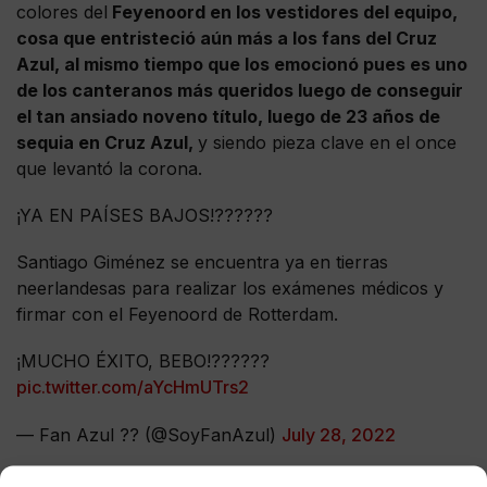
colores del
Feyenoord en los vestidores del equipo,
cosa que entristeció aún más a los fans del Cruz
Azul, al mismo tiempo que los emocionó pues es uno
de los canteranos más queridos luego de conseguir
el tan ansiado noveno título, luego de 23 años de
sequia en Cruz Azul,
y siendo pieza clave en el once
que levantó la corona.
¡YA EN PAÍSES BAJOS!??????
Santiago Giménez se encuentra ya en tierras
neerlandesas para realizar los exámenes médicos y
firmar con el Feyenoord de Rotterdam.
¡MUCHO ÉXITO, BEBO!??????
pic.twitter.com/aYcHmUTrs2
— Fan Azul ?? (@SoyFanAzul)
July 28, 2022
Además de la imagen compartida por el propio