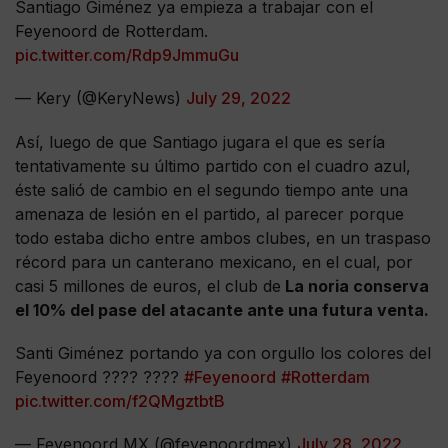
Santiago Giménez ya empieza a trabajar con el
Feyenoord de Rotterdam.
pic.twitter.com/Rdp9JmmuGu
— Kery (@KeryNews)
July 29, 2022
Así, luego de que Santiago jugara el que es sería
tentativamente su último partido con el cuadro azul,
éste salió de cambio en el segundo tiempo ante una
amenaza de lesión en el partido, al parecer porque
todo estaba dicho entre ambos clubes, en un traspaso
récord para un canterano mexicano, en el cual, por
casi 5 millones de euros, el club de
La noria conserva
el 10% del pase del atacante ante una futura venta.
Santi Giménez portando ya con orgullo los colores del
Feyenoord ???? ????
#Feyenoord
#Rotterdam
pic.twitter.com/f2QMgztbtB
— Feyenoord MX (@feyenoordmex)
July 28, 2022