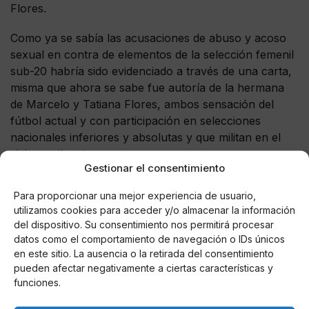
Flores.
Como ya se sabía las acusaciones de abuso y acoso
sexual en contra de elementos de la selección femenil
sub-20 habría sido evidenciado a través de una carta,
misma que ahora se sabe fue autoría de la hermana
de Marcelo y Tatiana Flores, ambos sensación del
fútbol actual y con participación en selecciones
nacionales inferiores y absolutas y que militan en el
viejo continente.
Gestionar el consentimiento
Para proporcionar una mejor experiencia de usuario,
utilizamos cookies para acceder y/o almacenar la información
del dispositivo. Su consentimiento nos permitirá procesar
AUTOR
datos como el comportamiento de navegación o IDs únicos
Perro Páramo
en este sitio. La ausencia o la retirada del consentimiento
pueden afectar negativamente a ciertas características y
funciones.
Noticias relacionadas