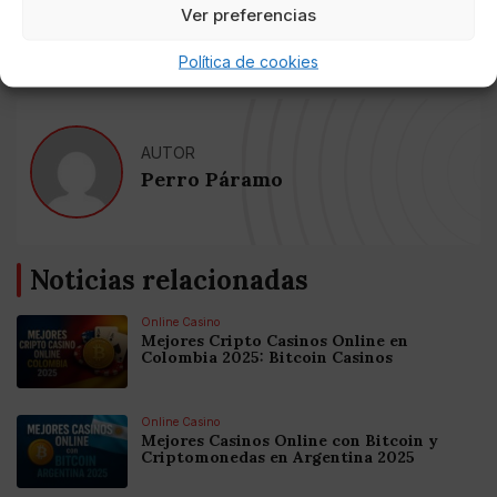
Ver preferencias
19:05 horas / Estadio Universita
rio
Política de cookies
AUTOR
Perro Páramo
Noticias relacionadas
Online Casino
Mejores Cripto Casinos Online en
Colombia 2025: Bitcoin Casinos
Online Casino
Mejores Casinos Online con Bitcoin y
Criptomonedas en Argentina 2025