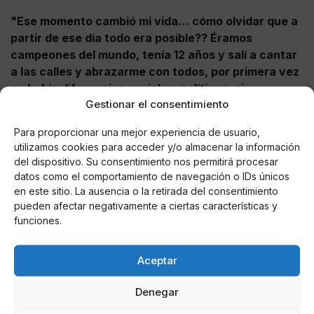
"Ese momento cambió mi vida… cómo olvidar que a
partir de ese día todo era posible?? Éramos
campeones del mundo, tenía 12 años y salí a cantar
a las calles y abrazarme con todos, por primera vez
no había diferencias sociales, políticas, ni
Gestionar el consentimiento
religiosas… so
lo alegría y felicidad!! Gracias x tanto
fútbol Diego!!", escribió el conductor el trágico día del
Para proporcionar una mejor experiencia de usuario,
futbol pampero.
utilizamos cookies para acceder y/o almacenar la información
del dispositivo. Su consentimiento nos permitirá procesar
¿Cuándo debuta Cruz Azul en el apertura 2022?
datos como el comportamiento de navegación o IDs únicos
en este sitio. La ausencia o la retirada del consentimiento
Cruz Azul comienza su participación en el torneo de
pueden afectar negativamente a ciertas características y
la Liga MX visitando a Tigres.?
funciones.
Jornada 1 del Apertura 2022
Aceptar
Sábado 2 de julio
Denegar
Tigres vs Cruz Azul