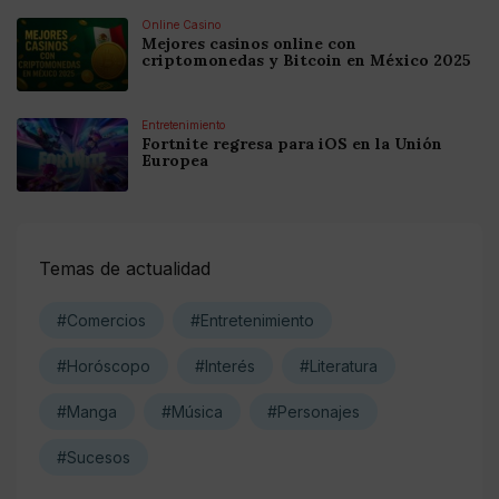
Online Casino
Mejores casinos online con
criptomonedas y Bitcoin en México 2025
Entretenimiento
Fortnite regresa para iOS en la Unión
Europea
Temas de actualidad
#Comercios
#Entretenimiento
#Horóscopo
#Interés
#Literatura
#Manga
#Música
#Personajes
#Sucesos