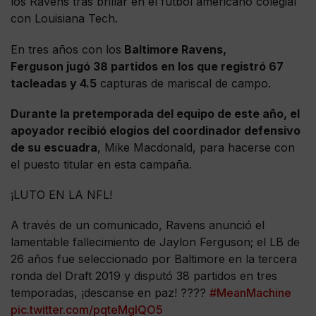
los Ravens tras brillar en el fútbol americano colegial
con Louisiana Tech.
En tres años con los
Baltimore Ravens,
Ferguson jugó 38 partidos en los que registró 67
tacleadas y 4.5
capturas de mariscal de campo.
Durante la pretemporada del equipo de este año, el
apoyador recibió elogios del coordinador defensivo
de su escuadra
, Mike Macdonald, para hacerse con
el puesto titular en esta campaña.
¡LUTO EN LA NFL!
A través de un comunicado, Ravens anunció el
lamentable fallecimiento de Jaylon Ferguson; el LB de
26 años fue seleccionado por Baltimore en la tercera
ronda del Draft 2019 y disputó 38 partidos en tres
temporadas, ¡descanse en paz! ????
#MeanMachine
pic.twitter.com/pqteMgIQO5