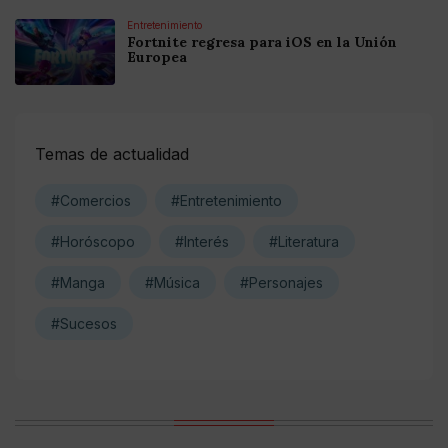
Entretenimiento
Fortnite regresa para iOS en la Unión
Europea
Temas de actualidad
#Comercios
#Entretenimiento
#Horóscopo
#Interés
#Literatura
#Manga
#Música
#Personajes
#Sucesos