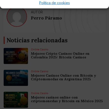
Política de cookies
AUTOR
Perro Páramo
Noticias relacionadas
Online Casino
Mejores Cripto Casinos Online en
Colombia 2025: Bitcoin Casinos
Online Casino
Mejores Casinos Online con Bitcoin y
Criptomonedas en Argentina 2025
Online Casino
Mejores casinos online con
criptomonedas y Bitcoin en México 2025