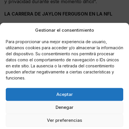
y privacidad durante este momento difícil“.
LA CARRERA DE JAYLON FERGUSON EN LA NFL
Con 26 años, tenía un futuro prometedor en la NFL y
Gestionar el consentimiento
con los Ravens se había ganado un lugar en la
defensiva.
Jugó 38 partidos desde su llegada a la liga
Para proporcionar una mejor experiencia de usuario,
con Baltimore.
utilizamos cookies para acceder y/o almacenar la información
del dispositivo. Su consentimiento nos permitirá procesar
Fue drafteado en la tercera ronda del draft de
datos como el comportamiento de navegación o IDs únicos
en este sitio. La ausencia o la retirada del consentimiento
2019. Jaylon Ferguson tiene como profesional en la
pueden afectar negativamente a ciertas características y
NFL 4.5 capturas de QB y 44 tacleos en solitario, 67
funciones.
en combinado.
Como colegial tuvo una destacada paraticipación,
Aceptar
porque rompió varios récords escolares como el líder
de capturas de la
NCAA FBS y también fue nombrado
Denegar
MVP del equipo en el Hawaii Bowl de 2018.
Ver preferencias