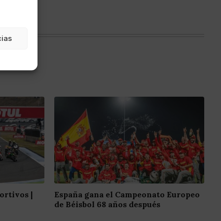
cias
ortivos |
España gana el Campeonato Europeo
de Béisbol 68 años después