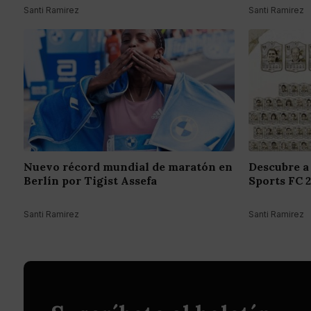
Santi Ramirez
Santi Ramirez
Nuevo récord mundial de maratón en
Descubre a
Berlín por Tigist Assefa
Sports FC 
Santi Ramirez
Santi Ramirez