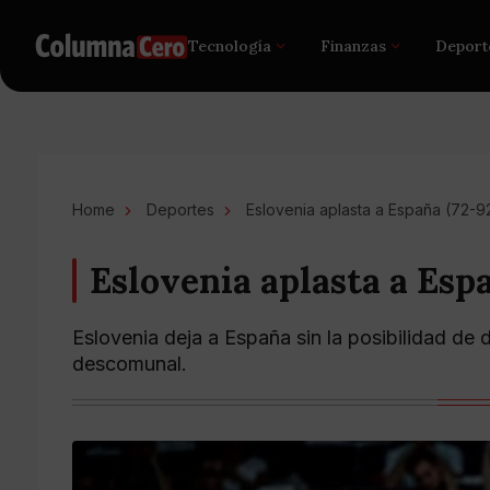
Tecnología
Finanzas
Deport
Home
Deportes
Eslovenia aplasta a España (72-9
Eslovenia aplasta a Espa
Eslovenia deja a España sin la posibilidad de d
descomunal.