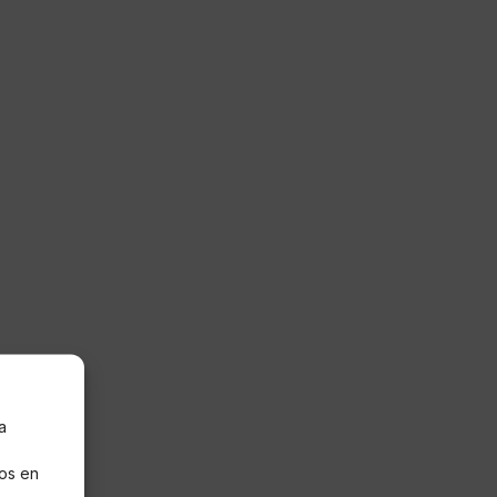
a
s
os en