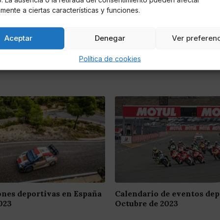
mente a ciertas características y funciones.
Aceptar
Denegar
Ver preferen
Política de cookies
nes deportivas en España
Calendario de eventos dep
023
Octubre de 2023