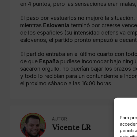
en 4 puntos, pero las sensaciones eran malas
El paso por vestuarios no mejoró la situación, 
mientras
Eslovenia
terminó por creerse vence
de los españoles (su intensidad defensiva emp
eslovenos, el partido pronto empezó a decan
El partido entraba en el último cuarto con tod
de que
España
pudiese incomodar bajo ning
sacaron orgullo, no querían bajar los brazos d
y todo lo recibían para un contundente e inco
el próximo sábado a las 16:00 horas.
Para pro
AUTOR
acceder 
Vicente LR
permitir
este sit