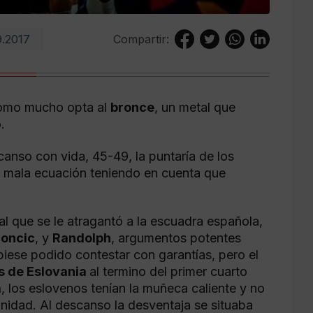
9.2017
Compartir:
omo mucho opta al
bronce
, un metal que
.
canso con vida, 45-49, la puntaría de los
, mala ecuación teniendo en cuenta que
al que se le atragantó a la escuadra española,
oncic
, y
Randolph
, argumentos potentes
iese podido contestar con garantías, pero el
es de Eslovania
al termino del primer cuarto
a
, los eslovenos tenían la muñeca caliente y no
nidad. Al descanso la desventaja se situaba