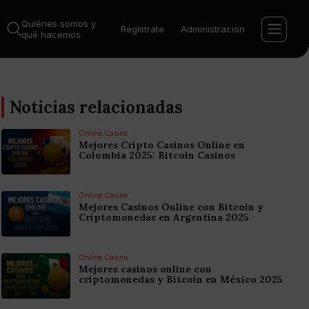
Quiénes somos y
Regístrate
Administración
qué hacemos
Noticias relacionadas
Online Casino
Mejores Cripto Casinos Online en
Colombia 2025: Bitcoin Casinos
Online Casino
Mejores Casinos Online con Bitcoin y
Criptomonedas en Argentina 2025
Online Casino
Mejores casinos online con
criptomonedas y Bitcoin en México 2025