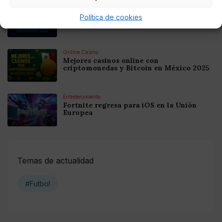
Online Casino
Mejores Casinos Online con Bitcoin y
Política de cookies
Criptomonedas en Argentina 2025
Online Casino
Mejores casinos online con
criptomonedas y Bitcoin en México 2025
Entretenimiento
Fortnite regresa para iOS en la Unión
Europea
Temas de actualidad
#Futbol