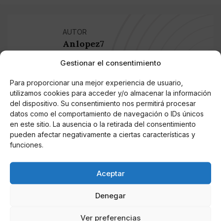
AUTOR
Anlopez7
Actual estudiante de periodismo en la
Gestionar el consentimiento
Universidad de Sevilla. Tras colaborar con
diversos medios y clubes, sigo
Para proporcionar una mejor experiencia de usuario,
profesionalizándome cubriendo numerosos
utilizamos cookies para acceder y/o almacenar la información
eventos deportivos desde el fútbol
del dispositivo. Su consentimiento nos permitirá procesar
datos como el comportamiento de navegación o IDs únicos
modesto hasta a nivel profesional como
en este sitio. La ausencia o la retirada del consentimiento
redactor y como fotógrafo.
pueden afectar negativamente a ciertas características y
funciones.
Noticias relacionadas
Aceptar
Online Casino
Mejores Cripto Casinos Online en
Denegar
Colombia 2025: Bitcoin Casinos
Ver preferencias